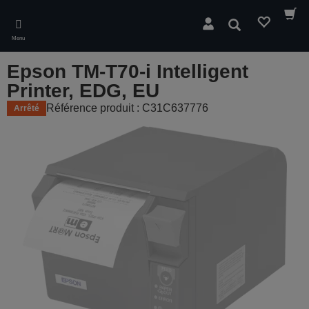
Skip
to
Rechercher
main
Menu
content
Epson TM-T70-i Intelligent
Printer, EDG, EU
Référence produit : C31C637776
Arrêté