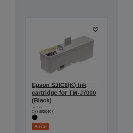
Epson SJIC8(K) Ink
cartridge for TM-J7000
(Black)
59,1 ml
C33S020407
Arrêté