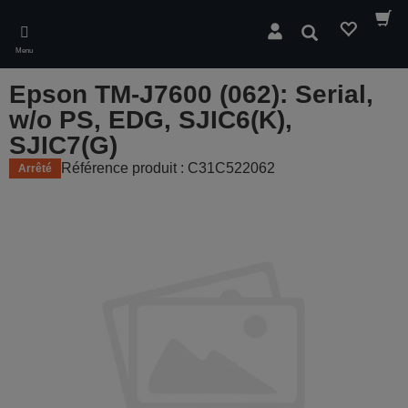
Skip
to
Rechercher
main
Menu
content
Epson TM-J7600 (062): Serial,
w/o PS, EDG, SJIC6(K),
SJIC7(G)
Référence produit : C31C522062
Arrêté