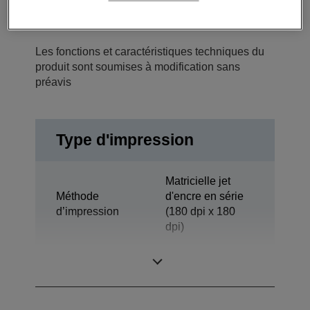
Les fonctions et caractéristiques techniques du
produit sont soumises à modification sans
préavis
Type d'impression
Matricielle jet
Méthode
d'encre en série
d’impression
(180 dpi x 180
dpi)
Technologie
Jet d’encre