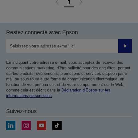
1
Aller
Aller
à
à
la
la
page
page
Restez connecté avec Epson
précédente
suivante
Valider
En indiquant votre adresse e-mail, vous acceptez de recevoir des
communications marketing, d’être sollicité pour des enquêtes, portant
sur les produits, événements, promotions et services d’Epson par e-
mail ou sous toute autre forme de communication électronique, en
fonction de vos préférences et de votre comportement sur le Web,
comme cela est décrit dans la
Déclaration d’Epson sur les
informations personnelles
.
Suivez-nous