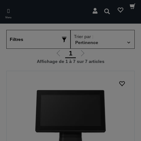
Skip
to
Rechercher
main
Menu
content
Trier par :
Filtres
1
Aller
Aller
Affichage de 1 à 7 sur 7 articles
à
à
la
la
page
page
précédente
suivante