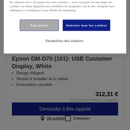
En cliquant sur « Accepter tous les cookies », vous acceptez le stockage de
cookies sur votre appareil pour améliorer la navigation sur le site, analyser son
utilisation et contribuer à nos efforts de marketing.
Tout refuser
Autoriser tous les cookies
Paramètres des cookies
Epson DM-D70 (101): USB Customer
Display, White
Design élégant
Simple à installer et à utiliser
Orientation variable
312,31 €
TTC (258,11 € TVA non comprise)
Demander à être rappelé
Où acheter
Comparer