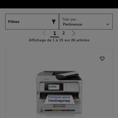
Trier par :
Filtres
1
2
Aller
Aller
Affichage de 1 à 15 sur 26 articles
à
à
la
la
page
page
précédente
suivante