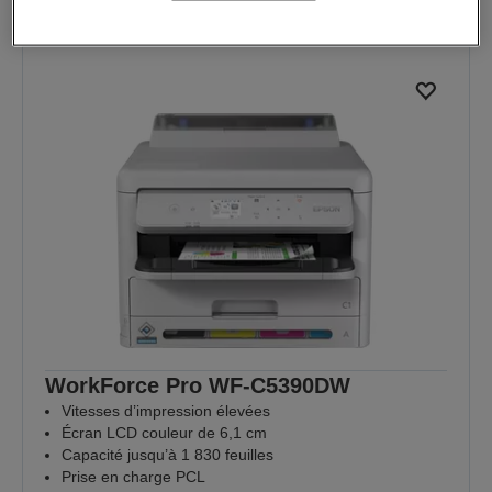
WorkForce Pro WF-C5390DW
Vitesses d’impression élevées
Écran LCD couleur de 6,1 cm
Capacité jusqu’à 1 830 feuilles
Prise en charge PCL