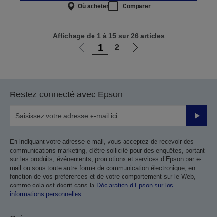
Où acheter
Comparer
Affichage de 1 à 15 sur 26 articles
1
2
Aller
Aller
à
à
la
la
page
page
Restez connecté avec Epson
précédente
suivante
Valider
En indiquant votre adresse e-mail, vous acceptez de recevoir des
communications marketing, d’être sollicité pour des enquêtes, portant
sur les produits, événements, promotions et services d’Epson par e-
mail ou sous toute autre forme de communication électronique, en
fonction de vos préférences et de votre comportement sur le Web,
comme cela est décrit dans la
Déclaration d’Epson sur les
informations personnelles
.