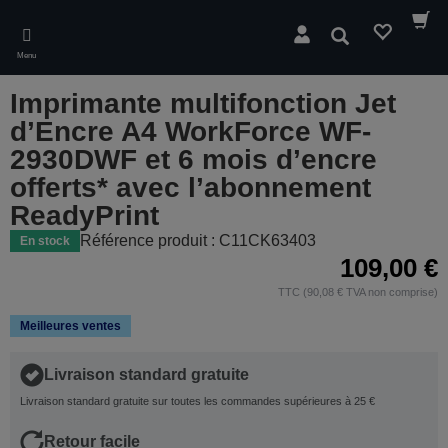
Skip
to
Rechercher
main
Menu
content
Imprimante multifonction Jet
d’Encre A4 WorkForce WF-
2930DWF et 6 mois d’encre
offerts* avec l’abonnement
ReadyPrint
Référence produit : C11CK63403
En stock
109,00 €
TTC (90,08 € TVA non comprise)
Meilleures ventes
Livraison standard gratuite
Livraison standard gratuite sur toutes les commandes supérieures à 25 €
Retour facile