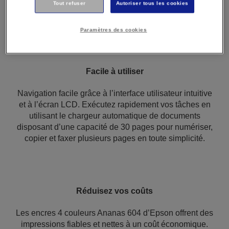
Tout refuser
Autoriser tous les cookies
multifonction s’intègre facilement dans votre bureau à
domicile.
Paramètres des cookies
Facile à utiliser
Navigation facile grâce à l’interface utilisateur intuitive
et à l’écran LCD. Exécutez rapidement vos tâches en
utilisant le chargeur automatique de documents
disposant d’une capacité de 30 pages pour numériser,
copier et faxer plusieurs pages en toute simplicité.
Réduisez vos coûts
Les encres 4 couleurs Ananas 604 d’Epson offrent des
impressions fiables et nettes à un coût économique.