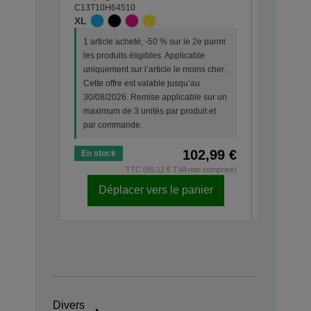
C13T10H64510
C13T10G6
XL
STANDA
1 article acheté, -50 % sur le 2e parmi
1 article
les produits éligibles. Applicable
les produi
uniquement sur l’article le moins cher.
uniquemen
Cette offre est valable jusqu’au
Cette off
30/08/2026. Remise applicable sur un
30/08/202
maximum de 3 unités par produit et
maximum d
par commande.
par com
102,99 €
En stock
En stock
TTC (85,12 € TVA non comprise)
Déplacer vers le panier
Dépl
Divers