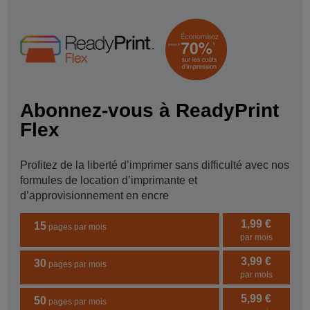
Abonnez-vous à ReadyPrint
Flex
Profitez de la liberté d’imprimer sans difficulté avec nos
formules de location d’imprimante et
d’approvisionnement en encre
1,99 €
15
pages par mois
par mois
3,99 €
30
pages par mois
par mois
5,99 €
50
pages par mois