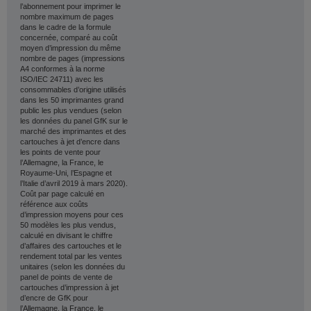
l’abonnement pour imprimer le
nombre maximum de pages
dans le cadre de la formule
concernée, comparé au coût
moyen d’impression du même
nombre de pages (impressions
A4 conformes à la norme
ISO/IEC 24711) avec les
consommables d’origine utilisés
dans les 50 imprimantes grand
public les plus vendues (selon
les données du panel GfK sur le
marché des imprimantes et des
cartouches à jet d’encre dans
les points de vente pour
l’Allemagne, la France, le
Royaume-Uni, l’Espagne et
l’Italie d’avril 2019 à mars 2020).
Coût par page calculé en
référence aux coûts
d’impression moyens pour ces
50 modèles les plus vendus,
calculé en divisant le chiffre
d’affaires des cartouches et le
rendement total par les ventes
unitaires (selon les données du
panel de points de vente de
cartouches d’impression à jet
d’encre de GfK pour
l’Allemagne, la France, le