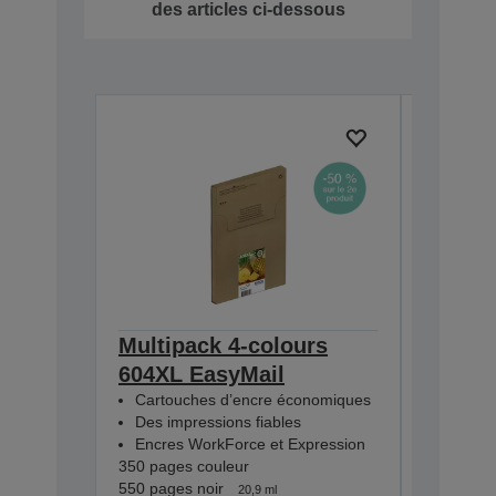
des articles ci-dessous
Multipack 4-colours
Multip
604XL EasyMail
EasyMa
Cartouches d’encre économiques
Cartouc
Des impressions fiables
Des imp
Encres WorkForce et Expression
Encres 
350 pages couleur
130 pages
550 pages noir
150 pages
20,9 ml