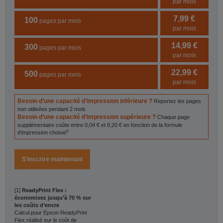
par mois
7,99 €
100
pages par mois
par mois
14,99 €
300
pages par mois
par mois
22,99 €
500
pages par mois
par mois
Besoin d’une capacité d’impression inférieure ?
Reportez les pages
non utilisées pendant 2 mois
Besoin d’une capacité d’impression supérieure ?
Chaque page
supplémentaire coûte entre 0,04 € et 0,20 € en fonction de la formule
6
d’impression choisie
S’inscrire maintenant
[1]
ReadyPrint Flex :
économisez jusqu’à 70 % sur
les coûts d’encre
Calcul pour Epson ReadyPrint
Flex réalisé sur le coût de