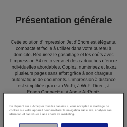
Présentation générale
Cette solution d’impression Jet d’Encre est élégante,
compacte et facile à utiliser dans votre bureau à
domicile. Réduisez le gaspillage et les coûts avec
l’impression A4 recto verso et des cartouches d’encre
individuelles abordables. Copiez, numérisez et faxez
plusieurs pages sans effort grâce à son chargeur
automatique de documents. L’impression à distance
est simplifiée grâce au Wi-Fi, à Wi-Fi Direct, à
Epson Connect* et à Apple AirPrint*.
En cliquant sur « Accepter tous les cookies », vous acceptez le stockage de
cookies sur votre appareil pour améliorer la navigation sur le site, analyser son
Compacte et élégante
utilisation et contribuer à nos efforts de marketing.
Grâce à sa forme élégante, ce modèle compact