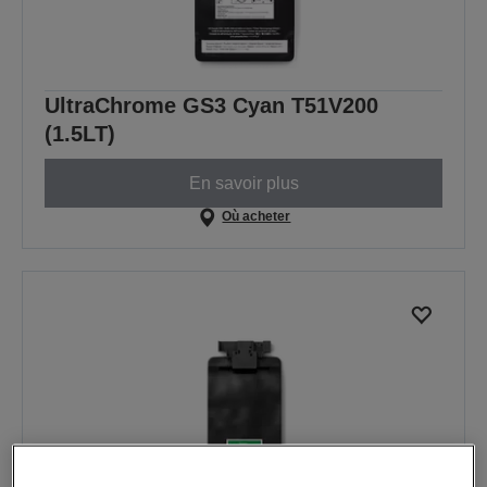
UltraChrome GS3 Cyan T51V200
(1.5LT)
En savoir plus
Où acheter