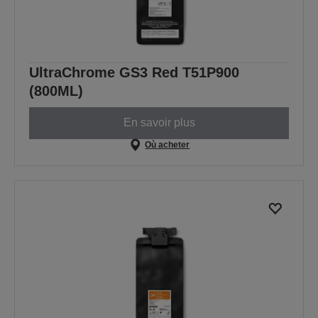
UltraChrome GS3 Red T51P900
(800ML)
En savoir plus
Où acheter