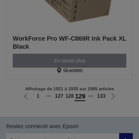
WorkForce Pro WF-C869R Ink Pack XL
Black
En savoir plus
Où acheter
Affichage de 1921 à 1935 sur 1985 articles
129
1
⋯
127
128
⋯
133
Aller
Aller
à
à
la
la
page
page
Restez connecté avec Epson
précédente
suivante