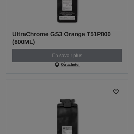
UltraChrome GS3 Orange T51P800
(800ML)
En savoir plus
Où acheter