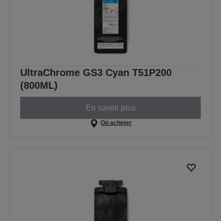
UltraChrome GS3 Cyan T51P200
(800ML)
En savoir plus
Où acheter