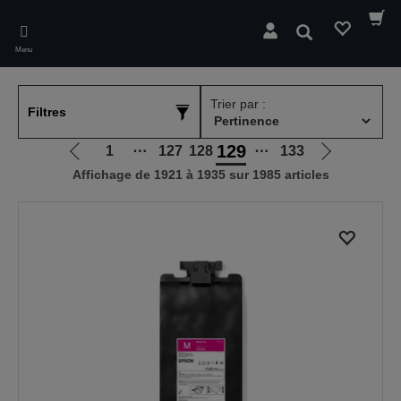
Skip
to
Rechercher
main
Menu
content
Trier par :
Filtres
129
1
⋯
127
128
⋯
133
Aller
Aller
Affichage de 1921 à 1935 sur 1985 articles
à
à
la
la
page
page
précédente
suivante