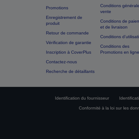
Conditions général
Promotions
vente
Enregistrement de
Conditions de paie
produit
et de livraison
Retour de commande
Conditions d’utilisat
Vérification de garantie
Conditions des
Inscription à CoverPlus
Promotions en lign
Contactez-nous
Recherche de détaillants
Identification du fournisseur
Identifica
Conformité à la loi sur les don