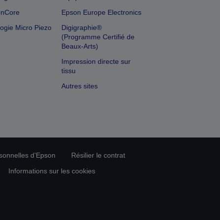
onCore
Epson Europe Electronics
ogie Micro Piezo
Digigraphie®
(Programme Certifié de
Beaux-Arts)
Impression directe sur
tissu
Autres sites
rsonnelles d’Epson
Résilier le contrat
Informations sur les cookies