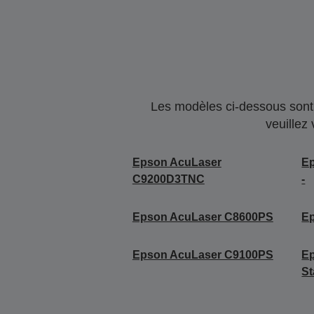
Les modèles ci-dessous sont 
veuillez
Epson AcuLaser
E
C9200D3TNC
-
Epson AcuLaser C8600PS
E
Epson AcuLaser C9100PS
Ep
St