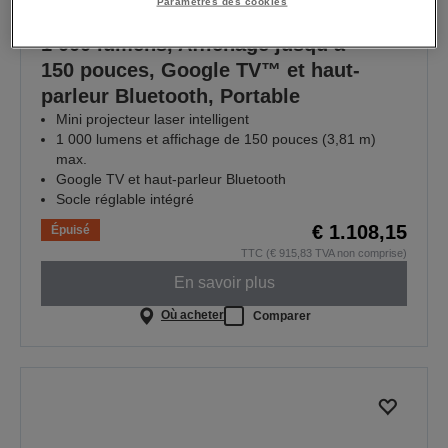
Paramètres des cookies
EF-22N, Mini projecteur laser,
1 000 lumens, Affichage jusqu’à
150 pouces, Google TV™ et haut-
parleur Bluetooth, Portable
Mini projecteur laser intelligent
1 000 lumens et affichage de 150 pouces (3,81 m)
max.
Google TV et haut-parleur Bluetooth
Socle réglable intégré
€ 1.108,15
Épuisé
TTC (€ 915,83 TVA non comprise)
En savoir plus
Où acheter
Comparer