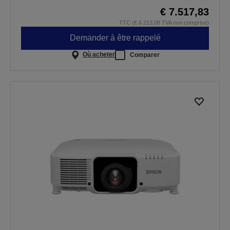
€ 7.517,83
TTC (€ 6.213,08 TVA non comprise)
Demander à être rappelé
Où acheter
Comparer