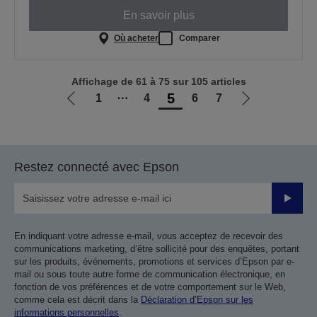
En savoir plus
Où acheter
Comparer
Affichage de 61 à 75 sur 105 articles
5
1
⋯
4
6
7
Aller
Aller
à
à
la
la
page
page
Restez connecté avec Epson
précédente
suivante
Valider
En indiquant votre adresse e-mail, vous acceptez de recevoir des
communications marketing, d’être sollicité pour des enquêtes, portant
sur les produits, événements, promotions et services d’Epson par e-
mail ou sous toute autre forme de communication électronique, en
fonction de vos préférences et de votre comportement sur le Web,
comme cela est décrit dans la
Déclaration d’Epson sur les
informations personnelles
.