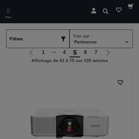
Skip
to
Rechercher
main
Menu
content
Trier par :
Filtres
5
1
⋯
4
6
7
Aller
Aller
Affichage de 61 à 75 sur 105 articles
à
à
la
la
page
page
précédente
suivante