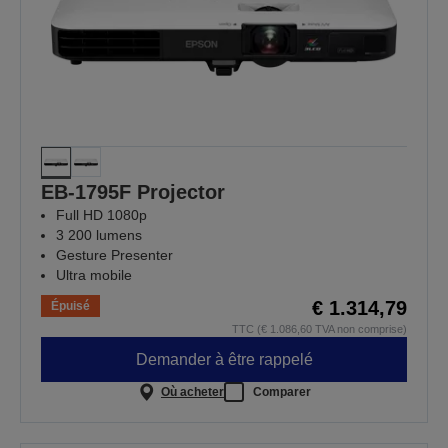
EB-1795F Projector
Full HD 1080p
3 200 lumens
Gesture Presenter
Ultra mobile
€ 1.314,79
Épuisé
TTC (€ 1.086,60 TVA non comprise)
Demander à être rappelé
Où acheter
Comparer