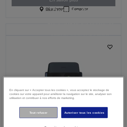
Rentrée Scolaire
Où acheter
Comparer
Économisez sur une sélection de
projecteurs. L’offre est valable
jusqu’au 30/08/2026 à minuit.
VOIR TOUTES LES
OFFRES
En cliquant sur « Accepter tous les cookies », vous acceptez le stockage de
cookies sur votre appareil pour améliorer la navigation sur le site, analyser son
utilisation et contribuer à nos efforts de marketing.
Tout refuser
Autoriser tous les cookies