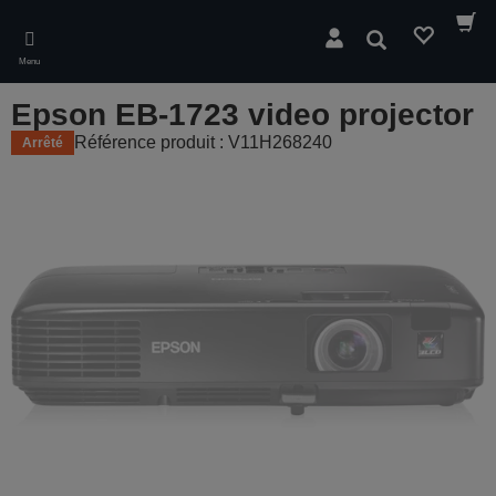
Skip
to
Rechercher
main
Menu
content
Epson EB-1723 video projector
Référence produit : V11H268240
Arrêté