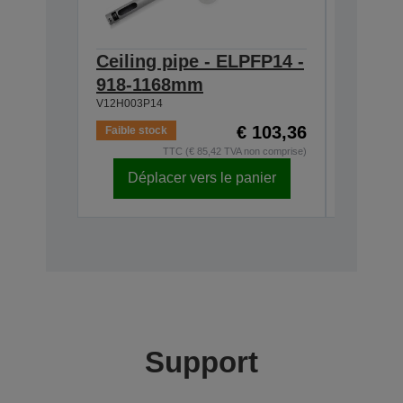
Ceiling pipe - ELPFP14 -
Ceilin
918-1168mm
668-9
V12H003P14
V12H003P
€ 103,36
Faible stock
En stock
TTC (€ 85,42 TVA non comprise)
Déplacer vers le panier
Dépl
Support