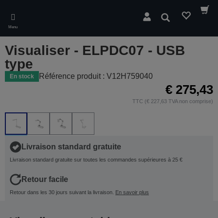
Skip
to
Rechercher
main
Menu
content
Visualiser - ELPDC07 - USB
type
Référence produit : V12H759040
En stock
€ 275,43
TTC (€ 227,63 TVA non comprise)
Livraison standard gratuite
Livraison standard gratuite sur toutes les commandes supérieures à 25 €
Retour facile
Retour dans les 30 jours suivant la livraison.
En savoir plus