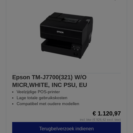
Epson TM-J7700(321) W/O
MICR,WHITE, INC PSU, EU
Veelzijdige POS-printer
Lage totale gebruikskosten
Compatibel met oudere modellen
€ 1.120,97
incl. btw (€ 926,42 excl. btw)
Terugbelverzoek indienen