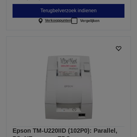
Terugbelverzoek indienen
Verkooppunten
Vergelijken
Epson TM-U220IID (102P0): Parallel,