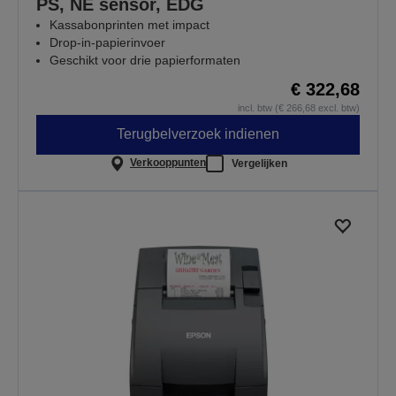
PS, NE sensor, EDG
Kassabonprinten met impact
Drop-in-papierinvoer
Geschikt voor drie papierformaten
€ 322,68
incl. btw (€ 266,68 excl. btw)
Terugbelverzoek indienen
Verkooppunten
Vergelijken