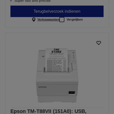
Super fast and precise
Terugbelverzoek indienen
Verkooppunten
Vergelijken
Epson TM-T88VII (151A0): USB,