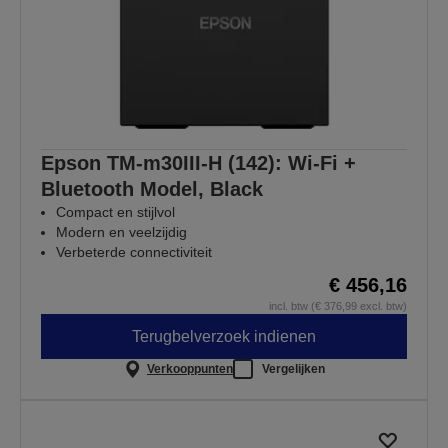
Epson TM-m30III-H (142): Wi-Fi +
Bluetooth Model, Black
Compact en stijlvol
Modern en veelzijdig
Verbeterde connectiviteit
€ 456,16
incl. btw (€ 376,99 excl. btw)
Terugbelverzoek indienen
Verkooppunten
Vergelijken