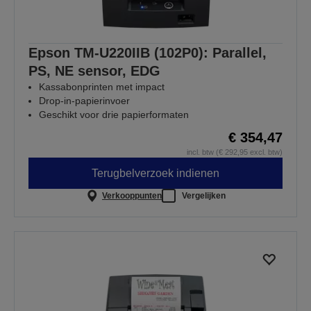
Epson TM-U220IIB (102P0): Parallel,
PS, NE sensor, EDG
Kassabonprinten met impact
Drop-in-papierinvoer
Geschikt voor drie papierformaten
€ 354,47
incl. btw (€ 292,95 excl. btw)
Terugbelverzoek indienen
Verkooppunten
Vergelijken