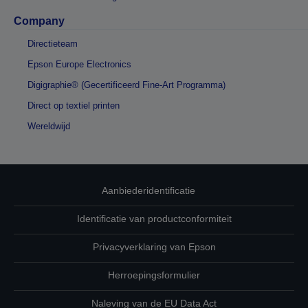
Company
Directieteam
Epson Europe Electronics
Digigraphie® (Gecertificeerd Fine-Art Programma)
Direct op textiel printen
Wereldwijd
Aanbiederidentificatie
Identificatie van productconformiteit
Privacyverklaring van Epson
Herroepingsformulier
Naleving van de EU Data Act