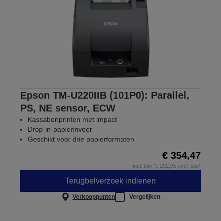
Epson TM-U220IIB (101P0): Parallel,
PS, NE sensor, ECW
Kassabonprinten met impact
Drop-in-papierinvoer
Geschikt voor drie papierformaten
€ 354,47
incl. btw (€ 292,95 excl. btw)
Terugbelverzoek indienen
Verkooppunten
Vergelijken