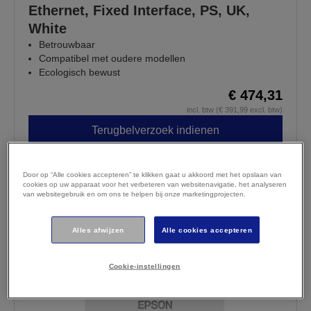
Ethernet, Fixed Interface, PS, UK,
White
Betrouwbaar
Compatibel met oudere modellen
Ecologisch bewust
€ 474,31
incl. btw (€ 391,99 excl. btw)
Terugbelverzoek indienen
Verkooppunten
Vergelijken
Door op “Alle cookies accepteren” te klikken gaat u akkoord met het opslaan van
cookies op uw apparaat voor het verbeteren van websitenavigatie, het analyseren
van websitegebruik en om ons te helpen bij onze marketingprojecten.
Alles afwijzen
Alle cookies accepteren
Cookie-instellingen