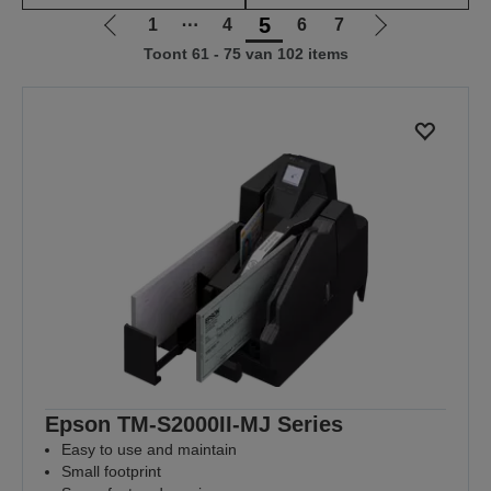
5
1
⋯
4
6
7
Ga
Ga
Toont 61 - 75 van 102 items
naar
naar
vorige
de
pagina
volgende
pagina
Epson TM-S2000II-MJ Series
Easy to use and maintain
Small footprint