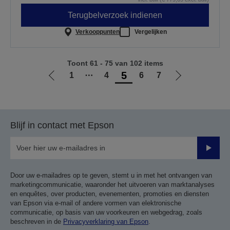
Terugbelverzoek indienen
Verkooppunten
Vergelijken
Toont 61 - 75 van 102 items
5
1
⋯
4
6
7
Ga
Ga
naar
naar
vorige
de
pagina
volgende
Blijf in contact met Epson
pagina
Verze
Door uw e-mailadres op te geven, stemt u in met het ontvangen van
marketingcommunicatie, waaronder het uitvoeren van marktanalyses
en enquêtes, over producten, evenementen, promoties en diensten
van Epson via e-mail of andere vormen van elektronische
communicatie, op basis van uw voorkeuren en webgedrag, zoals
beschreven in de
Privacyverklaring van Epson
.