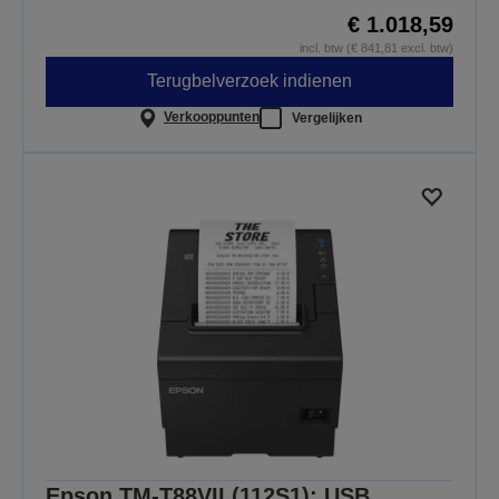
€ 1.018,59
incl. btw (€ 841,81 excl. btw)
Terugbelverzoek indienen
Verkooppunten
Vergelijken
Epson TM-T88VII (112S1): USB,