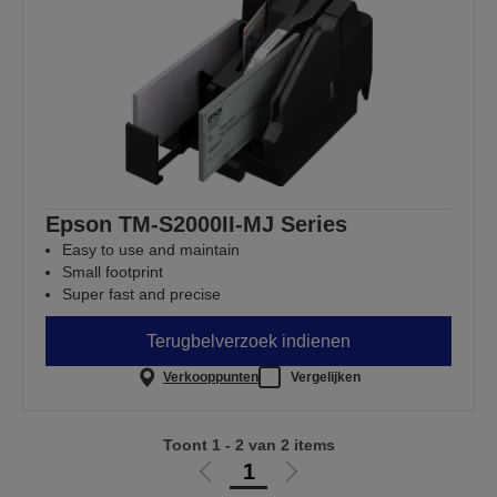
Epson TM-S2000II-MJ Series
Easy to use and maintain
Small footprint
Super fast and precise
Terugbelverzoek indienen
Verkooppunten
Vergelijken
Toont 1 - 2 van 2 items
1
Ga
Ga