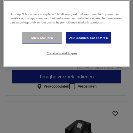
Door op “Alle cookies accepteren” te klikken gaat u akkoord met het opslaan van
cookies op uw apparaat voor het verbeteren van websitenavigatie, het analyseren
van websitegebruik en om ons te helpen bij onze marketingprojecten.
Epson TM-S2000II-MJ (012): 130DPM,
2 pockets
Alles afwijzen
Alle cookies accepteren
Easy to use and maintain
Small footprint
Super fast and precise
Cookie-instellingen
2.451,86 €
incl. btw (2.026,33 € excl. btw)
Terugbelverzoek indienen
Verkooppunten
Vergelijken