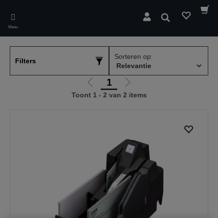
Skip
to
Zoeken
main
Menu
content
Sorteren op:
Filters
1
Ga
Ga
Toont 1 - 2 van 2 items
naar
naar
vorige
de
pagina
volgende
pagina