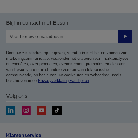
naar
naar
vorige
de
pagina
volgende
Blijf in contact met Epson
pagina
Verze
Door uw e-mailadres op te geven, stemt u in met het ontvangen van
marketingcommunicatie, waaronder het uitvoeren van marktanalyses
en enquêtes, over producten, evenementen, promoties en diensten
van Epson via e-mail of andere vormen van elektronische
communicatie, op basis van uw voorkeuren en webgedrag, zoals
beschreven in de
Privacyverklaring van Epson
.
Volg ons
Klantenservice