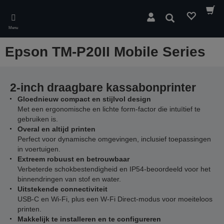
Skip
to
Zoeken
main
Menu
content
Epson TM-P20II Mobile Series
2-inch draagbare kassabonprinter
Gloednieuw compact en stijlvol design
Met een ergonomische en lichte form-factor die intuïtief te
gebruiken is.
Overal en altijd printen
Perfect voor dynamische omgevingen, inclusief toepassingen
in voertuigen.
Extreem robuust en betrouwbaar
Verbeterde schokbestendigheid en IP54-beoordeeld voor het
binnendringen van stof en water.
Uitstekende connectiviteit
USB-C en Wi-Fi, plus een W-Fi Direct-modus voor moeiteloos
printen.
Makkelijk te installeren en te configureren