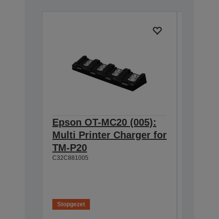
Epson OT-MC20 (005):
Epson 
Multi Printer Charger for
Li-Ion
TM-P20
P20/P2
C32C881005
C32C8310
Stopgezet