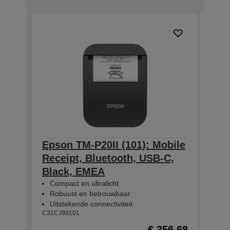
Epson TM-P20II (101): Mobile
Epso
Receipt, Bluetooth, USB-C,
Rece
Black, EMEA
WE/
Compact en ultralicht
Com
Robuust en betrouwbaar
Rob
Uitstekende connectiviteit
Uits
C31CJ99101
C31CJ
€ 356,68