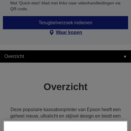
Met ‘Quick-start’-blad met links naar videohandleidingen via
QR-code.
Terugbelverzoek indienen
Waar kopen
Overzicht
Overzicht
Deze populaire kassabonprinter van Epson heeft een
geheel nieuw, ultralicht en stijlvol design en biedt een
reeks nieuwe en geavanceerde functies, evenals een
langere levensduur. Hij biedt uitstekende flexibiliteit,