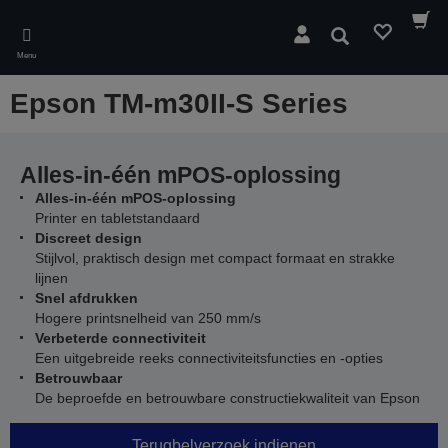
Skip
to
Zoeken
main
Menu
content
Epson TM-m30II-S Series
Alles-in-één mPOS-oplossing
Alles-in-één mPOS-oplossing
Printer en tabletstandaard
Discreet design
Stijlvol, praktisch design met compact formaat en strakke
lijnen
Snel afdrukken
Hogere printsnelheid van 250 mm/s
Verbeterde connectiviteit
Een uitgebreide reeks connectiviteitsfuncties en -opties
Betrouwbaar
De beproefde en betrouwbare constructiekwaliteit van Epson
Terugbelverzoek indienen