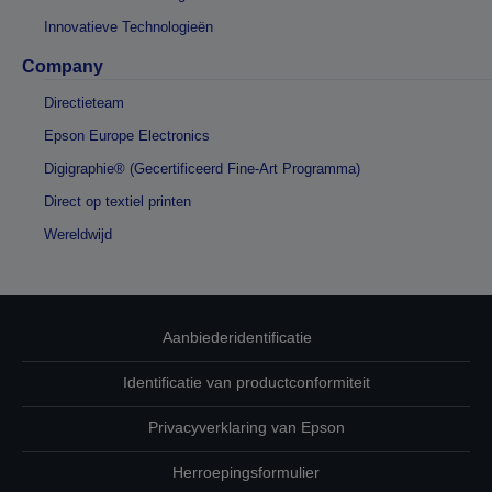
Innovatieve Technologieën
Company
Directieteam
Epson Europe Electronics
Digigraphie® (Gecertificeerd Fine-Art Programma)
Direct op textiel printen
Wereldwijd
Aanbiederidentificatie
Identificatie van productconformiteit
Privacyverklaring van Epson
Herroepingsformulier