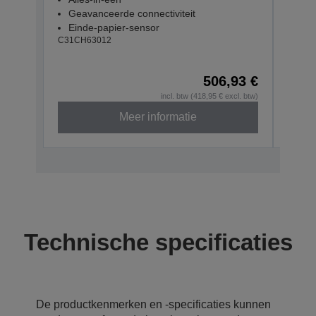
UK
Geavanceerde connectiviteit
Alle
Einde-papier-sensor
Gea
C31CH63012
Ein
C31CH
506,93 €
incl. btw (418,95 € excl. btw)
Meer informatie
Technische specificaties
De productkenmerken en -specificaties kunnen