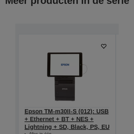
Meer producten in de serie
Epson TM-m30II-S (012): USB
Eps
+ Ethernet + BT + NES +
USB
Lightning + SD, Black, PS, EU
Ligh
Alles-in-één