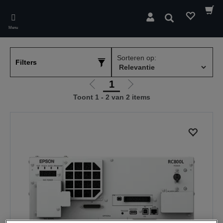
Skip
to
Zoeken
main
Menu
content
Sorteren op:
Filters
1
Ga
Ga
Toont 1 - 2 van 2 items
naar
naar
vorige
de
pagina
volgende
pagina