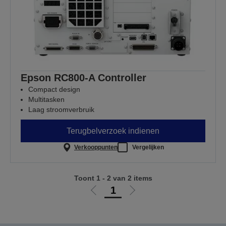
Epson RC800-A Controller
Compact design
Multitasken
Laag stroomverbruik
Terugbelverzoek indienen
Verkooppunten
Vergelijken
Toont 1 - 2 van 2 items
1
Ga
Ga
naar
naar
vorige
de