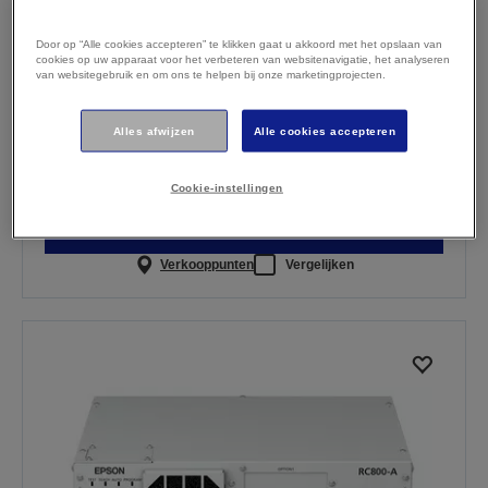
Door op “Alle cookies accepteren” te klikken gaat u akkoord met het opslaan van
cookies op uw apparaat voor het verbeteren van websitenavigatie, het analyseren
van websitegebruik en om ons te helpen bij onze marketingprojecten.
Epson RC800L-controller
Kostenefficiënte controller
Alles afwijzen
Alle cookies accepteren
Stabiele bewegingen
Eenvoudige integratie
Compact en efficiënt
Cookie-instellingen
Terugbelverzoek indienen
Verkooppunten
Vergelijken