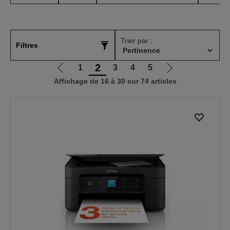
Trier par :
Filtres
2
1
3
4
5
Aller
Aller
Affichage de 16 à 30 sur 74 articles
à
à
la
la
page
page
précédente
suivante