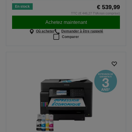
€ 539,99
En stock
TTC (€ 446,27 TVA non comprise)
Achetez maintenant
Où acheter
Demander à être rappelé
Comparer