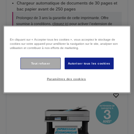
Chargeur automatique de documents de 30 pages et
bac papier avant de 250 pages
Prolongez de 3 ans la garantie de cette imprimante. Offre
soumise à conditions,
cliquez ici
pour activer l’extension de
garantie.
En cliquant sur « Accepter tous les cookies », vous acceptez le stockage de
€ 539,99
En stock
cookies sur votre appareil pour améliorer la navigation sur le site, analyser son
utilisation et contribuer à nos efforts de marketing.
TTC (€ 446,27 TVA non comprise)
Achetez maintenant
Tout refuser
Autoriser tous les cookies
Où acheter
Comparer
Paramètres des cookies