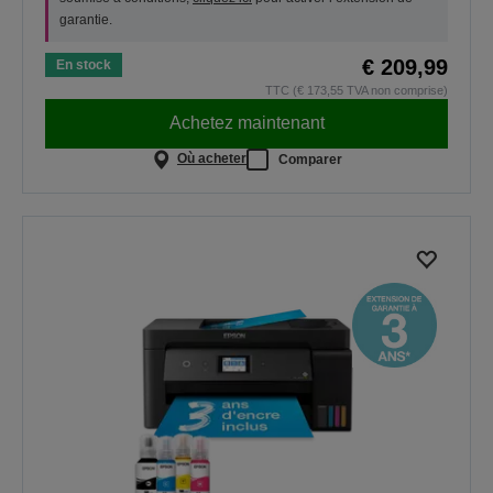
garantie.
€ 209,99
En stock
TTC (€ 173,55 TVA non comprise)
Achetez maintenant
Où acheter
Comparer