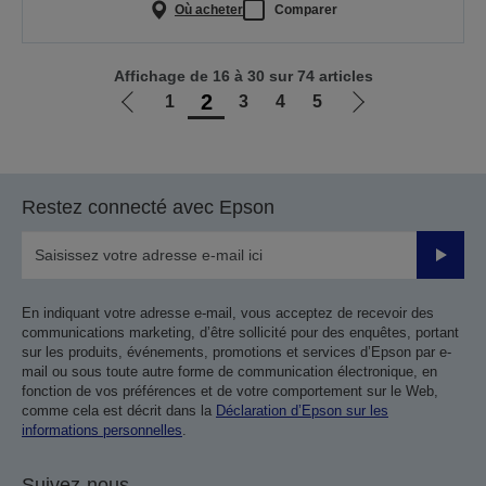
Où acheter
Comparer
Affichage de 16 à 30 sur 74 articles
2
1
3
4
5
Aller
Aller
à
à
la
la
page
page
Restez connecté avec Epson
précédente
suivante
Valider
En indiquant votre adresse e-mail, vous acceptez de recevoir des
communications marketing, d’être sollicité pour des enquêtes, portant
sur les produits, événements, promotions et services d’Epson par e-
mail ou sous toute autre forme de communication électronique, en
fonction de vos préférences et de votre comportement sur le Web,
comme cela est décrit dans la
Déclaration d’Epson sur les
informations personnelles
.
Suivez-nous