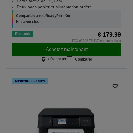
Écran tactile de 10,9 cm
Deux bacs papier et alimentation arrière
Compatible avec ReadyPrint Go
En savoir plus
€ 179,99
En stock
TTC (€ 148,75 TVA non comprise)
Achetez maintenant
Où acheter
Comparer
Meilleures ventes