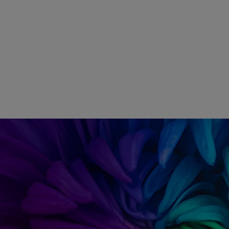
technologie 3LCD, le HDR10, le contraste et le traitement
chromatique. Avec les projecteurs Epson Pro-UHD 4K²,
vous bénéficiez d’une approche complète des
performances d’image en plus de la capacité à recevoir, à
traiter et à projeter du contenu 4K.
Cette fonctionnalité n’est pas disponible sur tous les
modèles. Pour vérifier si votre modèle dispose de cette
fonctionnalité, veuillez consulter les caractéristiques
techniques du produit.