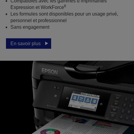
Compatibles avec les gammes d’imprimantes
8
Expression et WorkForce
Les formules sont disponibles pour un usage privé,
personnel et professionnel
Sans engagement
En savoir plus