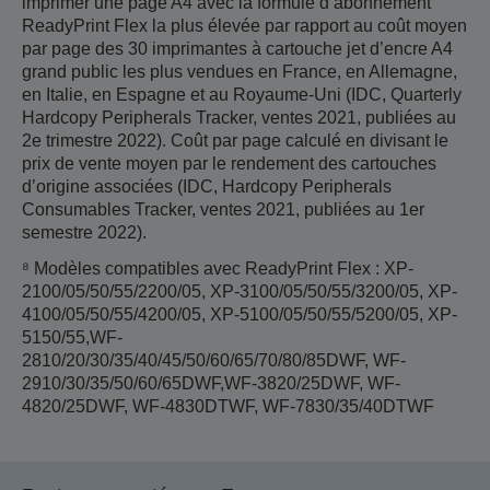
imprimer une page A4 avec la formule d’abonnement
ReadyPrint Flex la plus élevée par rapport au coût moyen
par page des 30 imprimantes à cartouche jet d’encre A4
grand public les plus vendues en France, en Allemagne,
en Italie, en Espagne et au Royaume-Uni (IDC, Quarterly
Hardcopy Peripherals Tracker, ventes 2021, publiées au
2e trimestre 2022). Coût par page calculé en divisant le
prix de vente moyen par le rendement des cartouches
d’origine associées (IDC, Hardcopy Peripherals
Consumables Tracker, ventes 2021, publiées au 1er
semestre 2022).
⁸ Modèles compatibles avec ReadyPrint Flex : XP-
2100/05/50/55/2200/05, XP-3100/05/50/55/3200/05, XP-
4100/05/50/55/4200/05, XP-5100/05/50/55/5200/05, XP-
5150/55,WF-
2810/20/30/35/40/45/50/60/65/70/80/85DWF, WF-
2910/30/35/50/60/65DWF,WF-3820/25DWF, WF-
4820/25DWF, WF-4830DTWF, WF-7830/35/40DTWF