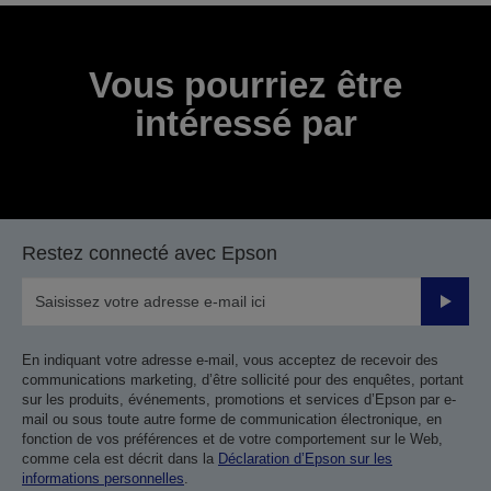
Merci pour votre soumission.
Nous vous contacterons dans les prochains jours
ouvrables.
Vous pourriez être
intéressé par
Restez connecté avec Epson
Valider
En indiquant votre adresse e-mail, vous acceptez de recevoir des
communications marketing, d’être sollicité pour des enquêtes, portant
sur les produits, événements, promotions et services d’Epson par e-
mail ou sous toute autre forme de communication électronique, en
fonction de vos préférences et de votre comportement sur le Web,
comme cela est décrit dans la
Déclaration d’Epson sur les
informations personnelles
.