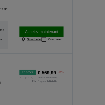
ts de
tes.
Achetez maintenant
Où acheter
Comparer
um
€ 569,99
En stock
-19%
TTC (€ 471,07 TVA non comprise)
i
Prix d'origine
€ 705,83