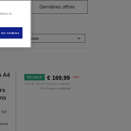
eadyPrint
Dernières offres
liorer la
s les cookies
rier par :
n A4
€ 169,99
En stock
-35%
TTC (€ 140,49 TVA non comprise)
rs
Prix d'origine
€ 259,99
ans
5 %*
encre