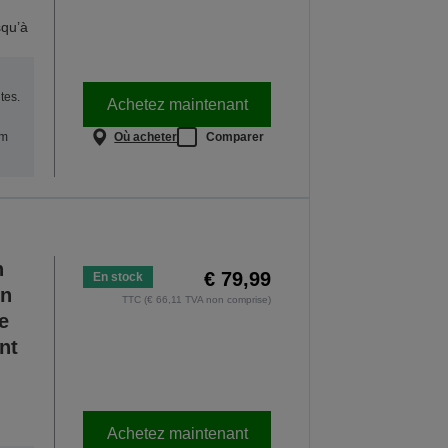
squ’à
tes.
Achetez maintenant
Où acheter
Comparer
um
n
€ 79,99
En stock
on
TTC (€ 66,11 TVA non comprise)
e
nt
Achetez maintenant