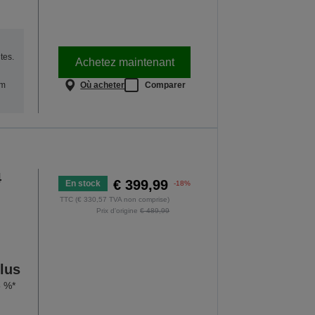
tes.
Achetez maintenant
Où acheter
Comparer
um
4
€ 399,99
En stock
-18%
TTC (€ 330,57 TVA non comprise)
Prix d'origine
€ 489,99
lus
5 %*