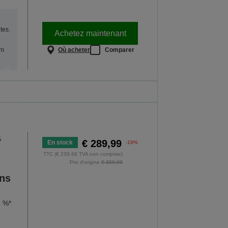
tes.
Achetez maintenant
Où acheter
Comparer
um
e Scolaire
imprimantes. L’offre est valable jusqu’au
/2026 à minuit.
ES LES OFFRES
4
€ 289,99
En stock
-19%
TTC (€ 239,66 TVA non comprise)
Prix d'origine
€ 359,99
ans
5 %*