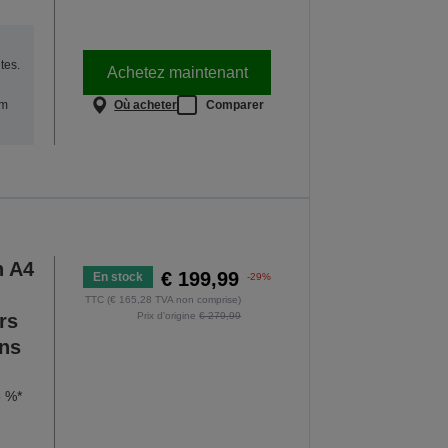
tes.
Achetez maintenant
Où acheter
Comparer
um
n A4
€ 199,99
En stock
-29%
TTC (€ 165,28 TVA non comprise)
rs
Prix d'origine
€ 279,99
ans
5 %*