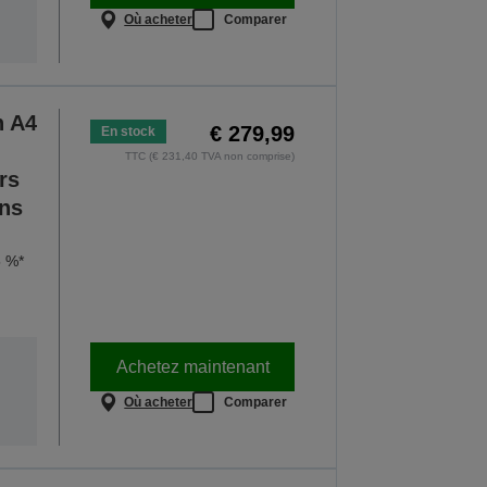
Où acheter
Comparer
n A4
€ 279,99
En stock
TTC (€ 231,40 TVA non comprise)
rs
ans
5 %*
Achetez maintenant
Où acheter
Comparer