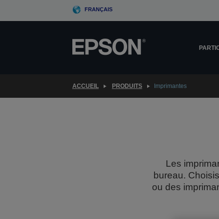
Skip
FRANÇAIS
to
main
content
PARTI
ACCUEIL
PRODUITS
Imprimantes
Les impriman
bureau. Choisis
ou des imprima