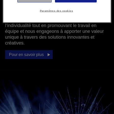
incontournable, un partenaire de confiance à
l’échelle mondiale, reconnu pour son attachement
Paramètres des cookies
à l’ouverture d’esprit, à la satisfaction client et au
développement durable. Nous respectons
l’individualité tout en promouvant le travail en
équipe et nous engageons à apporter une valeur
unique à travers des solutions innovantes et
créatives.
Pour en savoir plus