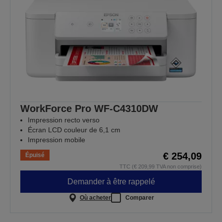
WorkForce Pro WF-C4310DW
Impression recto verso
Écran LCD couleur de 6,1 cm
Impression mobile
€ 254,09
Épuisé
TTC (€ 209,99 TVA non comprise)
Demander à être rappelé
Où acheter
Comparer