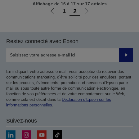
Affichage de 16 à 17 sur 17 articles
2
1
Aller
Aller
à
à
la
la
page
page
Restez connecté avec Epson
précédente
suivante
Valider
En indiquant votre adresse e-mail, vous acceptez de recevoir des
communications marketing, d’être sollicité pour des enquêtes, portant
sur les produits, événements, promotions et services d’Epson par e-
mail ou sous toute autre forme de communication électronique, en
fonction de vos préférences et de votre comportement sur le Web,
comme cela est décrit dans la
Déclaration d’Epson sur les
informations personnelles
.
Suivez-nous