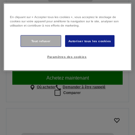
En cliquant sur « Accepter tous les cookies », vous acceptez le stockage de
cookies sur votre appareil pour améliorer la navigation sur le site, analyser son
WorkForce Pro WF-C4810DTWF
utilisation et contribuer à nos efforts de marketing.
Printer
Impression recto verso
Tout refuser
Autoriser tous les cookies
Écran tactile couleur de 10,9 cm
Chargeur automatique de documents
Paramètres des cookies
€ 299,99
En stock
TTC (€ 247,93 TVA non comprise)
Achetez maintenant
Où acheter
Demander à être rappelé
Comparer