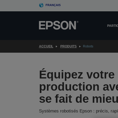
Skip
FRANÇAIS
to
main
content
PARTI
ACCUEIL
PRODUITS
Robots
Équipez votre 
production av
se fait de mie
Systèmes robotisés Epson : précis, rapi