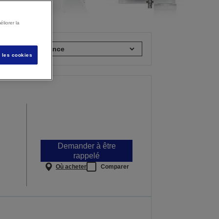
liorer la
rier par :
s les cookies
Demander à être
rappelé
Où acheter
Comparer