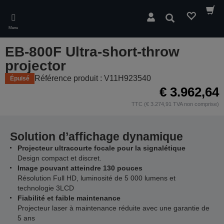
Skip
to
Rechercher
main
Menu
content
EB-800F Ultra-short-throw
projector
Référence produit : V11H923540
Épuisé
€ 3.962,64
TTC (€ 3.274,91 TVA non comprise)
Solution d’affichage dynamique
Projecteur ultracourte focale pour la signalétique
Design compact et discret.
Image pouvant atteindre 130 pouces
Résolution Full HD, luminosité de 5 000 lumens et
technologie 3LCD
Fiabilité et faible maintenance
Projecteur laser à maintenance réduite avec une garantie de
5 ans