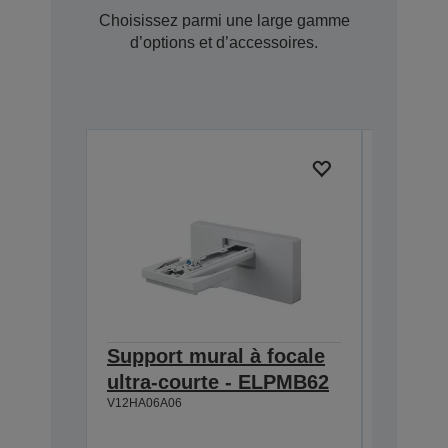
Choisissez parmi une large gamme
d’options et d’accessoires.
Support mural à focale
Extern
ultra-courte - ELPMB62
ELPSP
V12HA06A06
Haut-pa
Amplific
Connexi