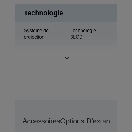
Technologie
Système de
Technologie
projection
3LCD
0,62 pouce avec
Panneau LCD
C2 Fine
Accessoires
Options D’extension D