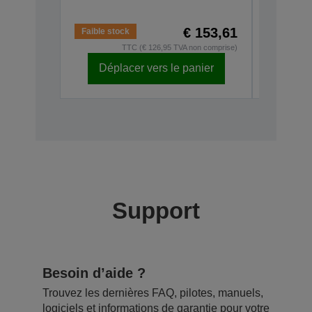
V12H4670
€ 153,61
Faible stock
En stock
TTC (€ 126,95 TVA non comprise)
Déplacer vers le panier
Dépl
Support
Besoin d’aide ?
Trouvez les dernières FAQ, pilotes, manuels,
logiciels et informations de garantie pour votre