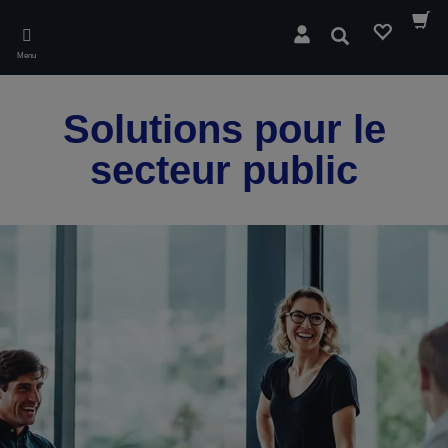
Skip
to
Rechercher
main
Menu
content
Solutions pour le
secteur public