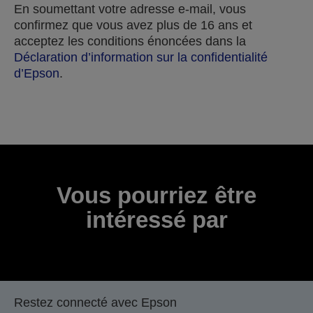
En soumettant votre adresse e-mail, vous
confirmez que vous avez plus de 16 ans et
acceptez les conditions énoncées dans la
Déclaration d’information sur la confidentialité
d’Epson
.
Merci pour votre soumission.
Nous vous contacterons dans les prochains jours
ouvrables.
Vous pourriez être
intéressé par
Restez connecté avec Epson