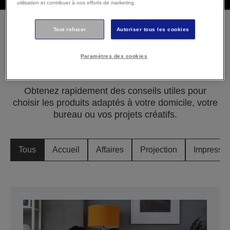
utilisation et contribuer à nos efforts de marketing.
Tout refuser
Autoriser tous les cookies
Découvrez nos derniers
Paramètres des cookies
guides d'achat
Obtenez rapidement des conseils utiles pour
choisir les produits adaptés à votre domicile, votre
bureau ou vos projets créatifs.
Tous
Accueil
Affaires
Projection
Impressio