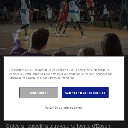
En cliquant sur « Accepter tous les cookies », vous acceptez le stockage de
cookies sur votre appareil pour améliorer la navigation sur le site, analyser son
utilisation et contribuer à nos efforts de marketing.
Adaptez-le à votre style
Tout refuser
Autoriser tous les cookies
de vie
Paramètres des cookies
Taille d'écran jusqu'à 150 pouces
Grâce à l'objectif à ultra-courte focale d'Epson,