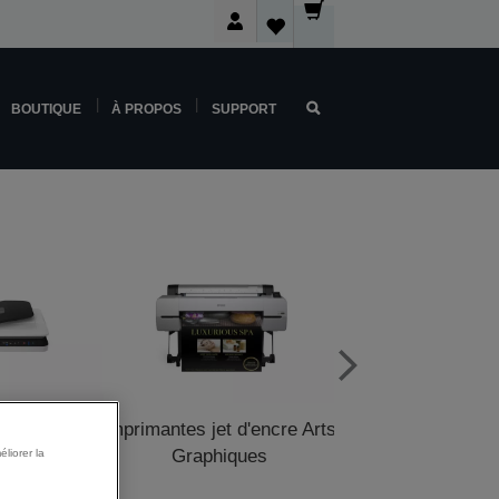
BOUTIQUE
À PROPOS
SUPPORT
ers
Imprimantes jet d'encre Arts
Imprimantes pour p
Graphiques
vente
liorer la