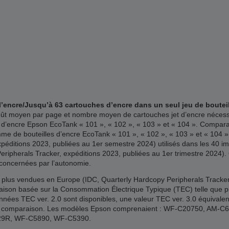
l’encre/Jusqu’à 63 cartouches d’encre dans un seul jeu de boutei
 coût moyen par page et nombre moyen de cartouches jet d’encre néce
 d’encre Epson EcoTank « 101 », « 102 », « 103 » et « 104 ». Compar
me de bouteilles d’encre EcoTank « 101 », « 102 », « 103 » et « 104 »
ditions 2023, publiées au 1er semestre 2024) utilisés dans les 40 imp
ipherals Tracker, expéditions 2023, publiées au 1er trimestre 2024). C
 concernées par l’autonomie.
 plus vendues en Europe (IDC, Quarterly Hardcopy Peripherals Tracker,
aison basée sur la Consommation Électrique Typique (TEC) telle que 
données TEC ver. 2.0 sont disponibles, une valeur TEC ver. 3.0 équivalen
de la comparaison. Les modèles Epson comprenaient : WF-C20750, AM
29R, WF-C5890, WF-C5390.