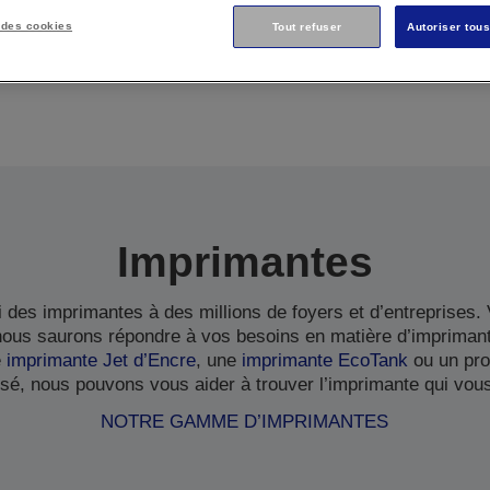
 des cookies
Tout refuser
Autoriser tou
Imprimantes
 des imprimantes à des millions de foyers et d’entreprises
 nous saurons répondre à vos besoins en matière d’impriman
e
imprimante Jet d’Encre
, une
imprimante EcoTank
ou un pro
sé, nous pouvons vous aider à trouver l’imprimante qui vou
NOTRE GAMME D’IMPRIMANTES