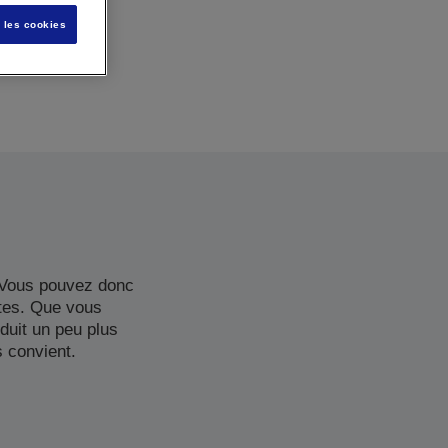
s les cookies
. Vous pouvez donc
tes. Que vous
duit un peu plus
s convient.