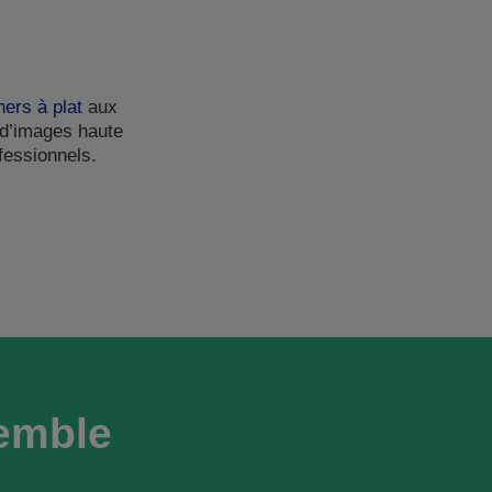
ers à plat
aux
 d’images haute
fessionnels.
semble