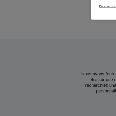
Paramètres
Nous avons fourni
être sûr que
recherchiez un
personnali