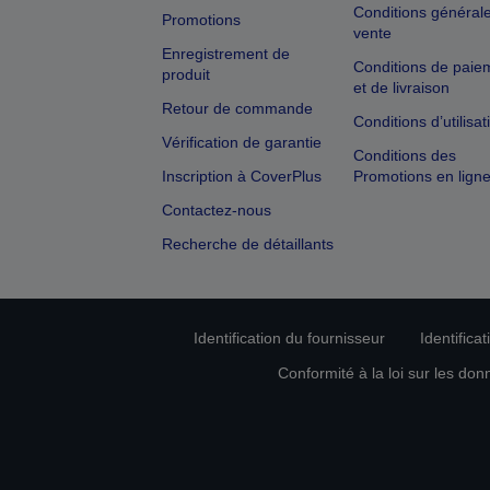
Conditions général
Promotions
vente
Enregistrement de
Conditions de paie
produit
et de livraison
Retour de commande
Conditions d’utilisat
Vérification de garantie
Conditions des
Inscription à CoverPlus
Promotions en lign
Contactez-nous
Recherche de détaillants
Identification du fournisseur
Identifica
Conformité à la loi sur les don