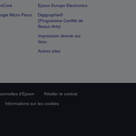
onCore
Epson Europe Electronics
ogie Micro Piezo
Digigraphie®
(Programme Certifié de
Beaux-Arts)
Impression directe sur
tissu
Autres sites
rsonnelles d’Epson
Résilier le contrat
Informations sur les cookies