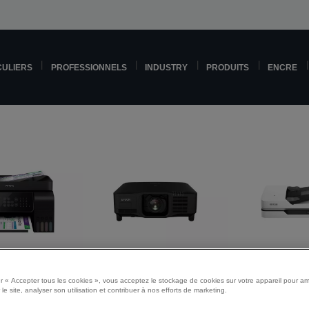
CULIERS
PROFESSIONNELS
INDUSTRY
PRODUITS
ENCRE
es jet d'encre
Projecteurs
Scann
r « Accepter tous les cookies », vous acceptez le stockage de cookies sur votre appareil pour amé
 le site, analyser son utilisation et contribuer à nos efforts de marketing.