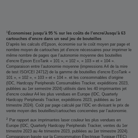
1
Économisez jusqu’à 95 % sur les coûts de l’encre/Jusqu’à 63
cartouches d’encre dans un seul jeu de bouteilles
D’après les calculs d’Epson, économie sur le coût moyen par page et
nombre moyen de cartouches jet d’encre nécessaires pour imprimer le
même nombre de pages que l’autonomie moyenne des bouteilles
d’encre Epson EcoTank « 101 », « 102 », « 103 » et « 104 ».
Comparaison entre l’autonomie moyenne (impressions A4 de la mire
de test ISO/CEI 24712) de la gamme de bouteilles d’encre EcoTank «
101 », « 102 », « 103 » et « 104 ». et les consommables d’origine
(IDC, Hardcopy Peripherals Consumables Tracker, expéditions 2023,
publiées au 1er semestre 2024) utilisés dans les 40 imprimantes jet
d’encre couleur A4 les plus vendues en Europe (IDC, Quarterly
Hardcopy Peripherals Tracker, expéditions 2023, publiées au 1er
trimestre 2024). Coût par page calculé par l’IDC en divisant le prix de
vente moyen des bouteilles/cartouches concernées par l’autonomie.
2
Par rapport aux imprimantes laser couleur les plus vendues en
Europe (IDC, Quarterly Hardcopy Peripherals Tracker, ventes du 1er
trimestre 2023 au 4e trimestre 2023, publiées au 1er trimestre 2024).
Comparaison basée sur la Consommation Électrique Typique (TEC)