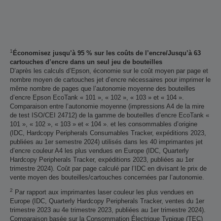
1
Économisez jusqu’à 95 % sur les coûts de l’encre/Jusqu’à 63
cartouches d’encre dans un seul jeu de bouteilles
D’après les calculs d’Epson, économie sur le coût moyen par page et
nombre moyen de cartouches jet d’encre nécessaires pour imprimer le
même nombre de pages que l’autonomie moyenne des bouteilles
d’encre Epson EcoTank « 101 », « 102 », « 103 » et « 104 ».
Comparaison entre l’autonomie moyenne (impressions A4 de la mire
de test ISO/CEI 24712) de la gamme de bouteilles d’encre EcoTank «
101 », « 102 », « 103 » et « 104 ». et les consommables d’origine
(IDC, Hardcopy Peripherals Consumables Tracker, expéditions 2023,
publiées au 1er semestre 2024) utilisés dans les 40 imprimantes jet
d’encre couleur A4 les plus vendues en Europe (IDC, Quarterly
Hardcopy Peripherals Tracker, expéditions 2023, publiées au 1er
trimestre 2024). Coût par page calculé par l’IDC en divisant le prix de
vente moyen des bouteilles/cartouches concernées par l’autonomie.
2
Par rapport aux imprimantes laser couleur les plus vendues en
Europe (IDC, Quarterly Hardcopy Peripherals Tracker, ventes du 1er
trimestre 2023 au 4e trimestre 2023, publiées au 1er trimestre 2024).
Comparaison basée sur la Consommation Électrique Typique (TEC)