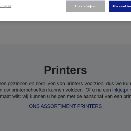
ellingen
Alles afwijzen
Alle cookie
Printers
en gezinnen en bedrijven van printers voorzien, dus we ku
n uw printerbehoeften kunnen voldoen. Of u nu een
inkjetpri
 maat wilt: wij kunnen u helpen met de aanschaf van een print
ONS ASSORTIMENT PRINTERS