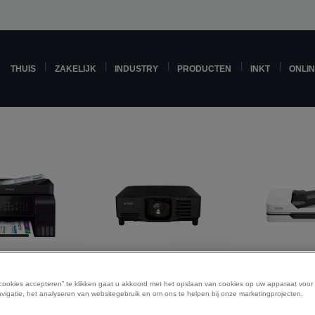
THUIS
ZAKELIJK
INDUSTRY
PRODUCTEN
INKT
ONLI
etprinters
Projectoren
Scann
 cookies accepteren” te klikken gaat u akkoord met het opslaan van cookies op uw apparaat voor
vigatie, het analyseren van websitegebruik en om ons te helpen bij onze marketingprojecten.