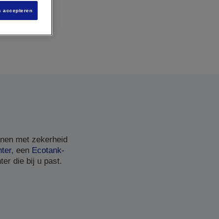
s accepteren
nnen met zekerheid
nter
, een
Ecotank-
er die bij u past.