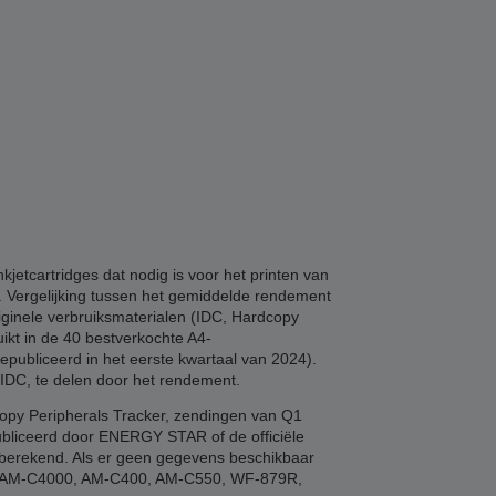
etcartridges dat nodig is voor het printen van
n. Vergelijking tussen het gemiddelde rendement
riginele verbruiksmaterialen (IDC, Hardcopy
ikt in de 40 bestverkochte A4-
epubliceerd in het eerste kwartaal van 2024).
 IDC, te delen door het rendement.
copy Peripherals Tracker, zendingen van Q1
ubliceerd door ENERGY STAR of de officiële
e berekend. Als er geen gegevens beschikbaar
00, AM-C4000, AM-C400, AM-C550, WF-879R,