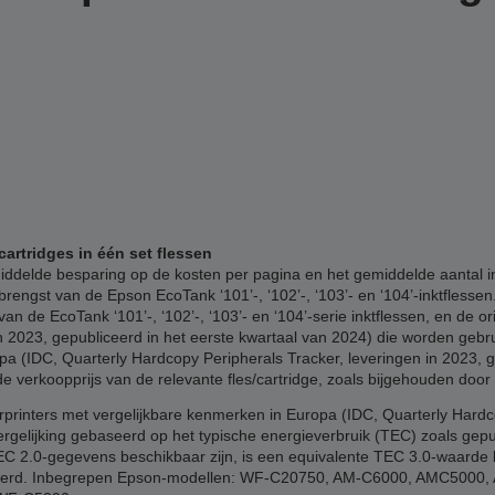
cartridges in één set flessen
delde besparing op de kosten per pagina en het gemiddelde aantal inkj
rengst van de Epson EcoTank ‘101’-, ‘102’-, ‘103’- en ‘104’-inktflesse
an de EcoTank ‘101’-, ‘102’-, ‘103’- en ‘104’-serie inktflessen, en de o
 2023, gepubliceerd in het eerste kwartaal van 2024) die worden gebru
pa (IDC, Quarterly Hardcopy Peripherals Tracker, leveringen in 2023, g
verkoopprijs van de relevante fles/cartridge, zoals bijgehouden door
printers met vergelijkbare kenmerken in Europa (IDC, Quarterly Hard
ergelijking gebaseerd op het typische energieverbruik (TEC) zoals gep
 TEC 2.0-gegevens beschikbaar zijn, is een equivalente TEC 3.0-waard
 verwijderd. Inbegrepen Epson-modellen: WF-C20750, AM-C6000, AMC50