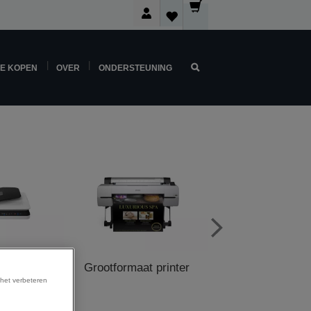
NE KOPEN
OVER
ONDERSTEUNING
ers
Grootformaat printer
POS Printe
 het verbeteren