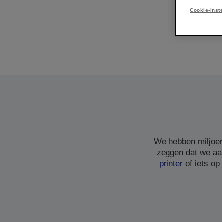
Cookie-inst
We hebben miljoen
zeggen dat we aa
printer
of iets op