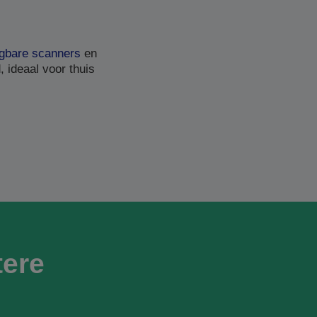
gbare scanners
en
 ideaal voor thuis
ere