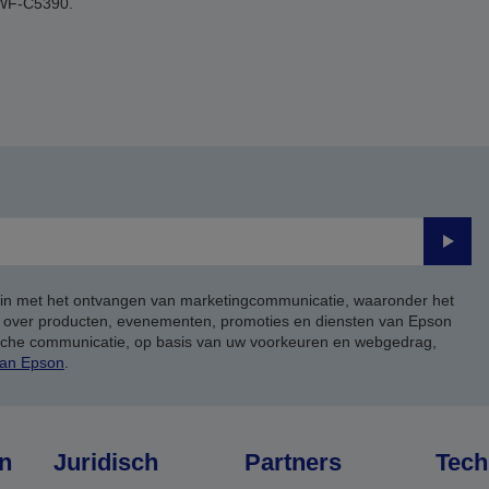
WF-C5390.
Verze
 in met het ontvangen van marketingcommunicatie, waaronder het
, over producten, evenementen, promoties en diensten van Epson
ische communicatie, op basis van uw voorkeuren en webgedrag,
van Epson
.
n
Juridisch
Partners
Tech