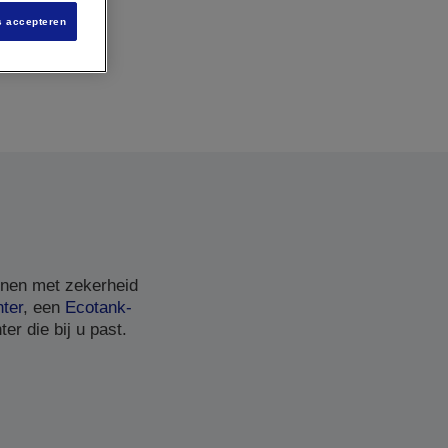
s accepteren
nnen met zekerheid
nter
, een
Ecotank-
er die bij u past.