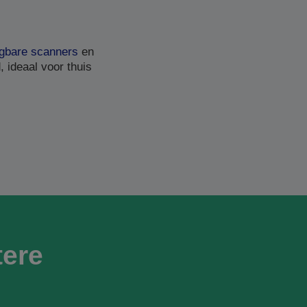
gbare scanners
en
 ideaal voor thuis
ere