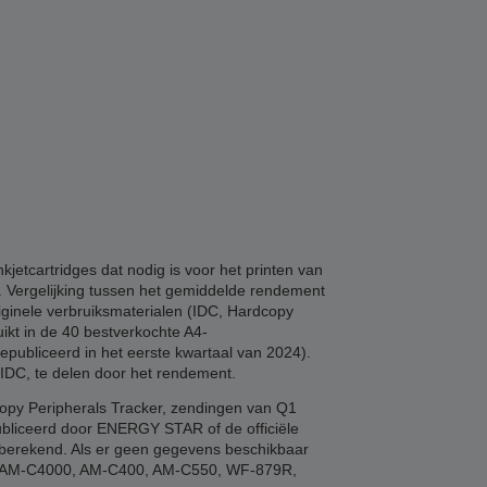
etcartridges dat nodig is voor het printen van
n. Vergelijking tussen het gemiddelde rendement
riginele verbruiksmaterialen (IDC, Hardcopy
ikt in de 40 bestverkochte A4-
epubliceerd in het eerste kwartaal van 2024).
 IDC, te delen door het rendement.
copy Peripherals Tracker, zendingen van Q1
ubliceerd door ENERGY STAR of de officiële
e berekend. Als er geen gegevens beschikbaar
00, AM-C4000, AM-C400, AM-C550, WF-879R,