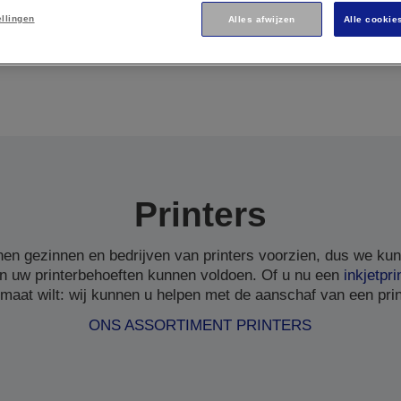
ellingen
Alles afwijzen
Alle cookie
Printers
en gezinnen en bedrijven van printers voorzien, dus we ku
n uw printerbehoeften kunnen voldoen. Of u nu een
inkjetpri
 maat wilt: wij kunnen u helpen met de aanschaf van een print
ONS ASSORTIMENT PRINTERS