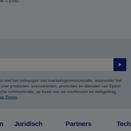
WF-C5390.
Verze
 in met het ontvangen van marketingcommunicatie, waaronder het
, over producten, evenementen, promoties en diensten van Epson
ische communicatie, op basis van uw voorkeuren en webgedrag,
van Epson
.
n
Juridisch
Partners
Tech