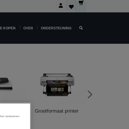
NE KOPEN
OVER
ONDERSTEUNING
ers
Grootformaat printer
POS Printe
 het verbeteren