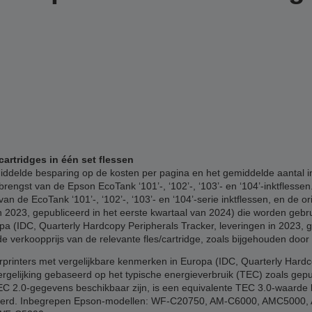
cartridges in één set flessen
delde besparing op de kosten per pagina en het gemiddelde aantal inkj
rengst van de Epson EcoTank ‘101’-, ‘102’-, ‘103’- en ‘104’-inktflesse
an de EcoTank ‘101’-, ‘102’-, ‘103’- en ‘104’-serie inktflessen, en de o
 2023, gepubliceerd in het eerste kwartaal van 2024) die worden gebru
pa (IDC, Quarterly Hardcopy Peripherals Tracker, leveringen in 2023, g
verkoopprijs van de relevante fles/cartridge, zoals bijgehouden door
printers met vergelijkbare kenmerken in Europa (IDC, Quarterly Hard
ergelijking gebaseerd op het typische energieverbruik (TEC) zoals gep
 TEC 2.0-gegevens beschikbaar zijn, is een equivalente TEC 3.0-waard
 verwijderd. Inbegrepen Epson-modellen: WF-C20750, AM-C6000, AMC50