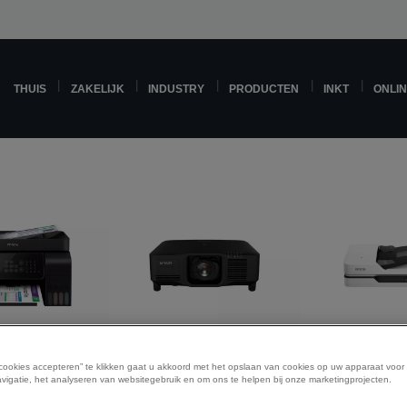
THUIS
ZAKELIJK
INDUSTRY
PRODUCTEN
INKT
ONLI
etprinters
Projectoren
Scann
 cookies accepteren” te klikken gaat u akkoord met het opslaan van cookies op uw apparaat voor
vigatie, het analyseren van websitegebruik en om ons te helpen bij onze marketingprojecten.