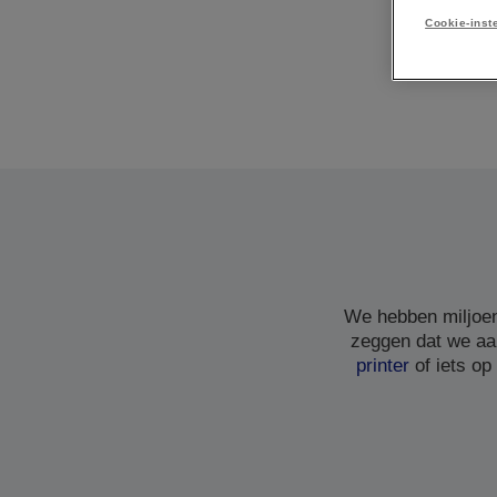
Cookie-inst
We hebben miljoen
zeggen dat we aa
printer
of iets op