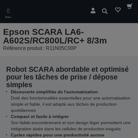
Skip
to
Rechercher
main
Menu
content
Epson SCARA LA6-
A602S/RC800L/RC+ 8/3m
Référence produit : R11N05C00P
Robot SCARA abordable et optimisé
pour les tâches de prise / dépose
simples
Découverte simplifiée de l'automatisation
Doté des fonctionnalités essentielles pour une automatisation
simple et fiable, il est adapté aux tâches de production
quotidiennes
Compact et facile à intégrer
Son faible encombrement et son design léger permettent une
intégration aisée dans les cellules de production exiguës
Cycles rapides pour une productivité accrue