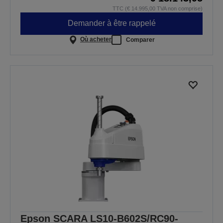
TTC (€ 14.995,00 TVA non comprise)
Demander à être rappelé
Où acheter
Comparer
Epson SCARA LS10-B602S/RC90-