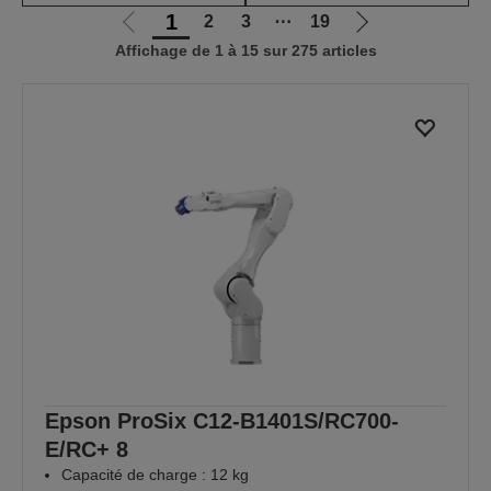
1
2
3
⋯
19
Aller
Aller
Affichage de 1 à 15 sur 275 articles
à
à
la
la
page
page
précédente
suivante
Epson ProSix C12-B1401S/RC700-
E/RC+ 8
Capacité de charge : 12 kg