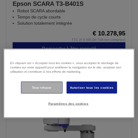
Epson SCARA T3-B401S
Robot SCARA abordable
Temps de cycle courts
Solution totalement intégrée
€ 10.278,95
TTC (€ 8.495,00 TVA non comprise)
Demander à être rappelé
Où acheter
Comparer
En cliquant sur « Accepter tous les cookies », vous acceptez le stockage de
cookies sur votre appareil pour améliorer la navigation sur le site, analyser son
utilisation et contribuer à nos efforts de marketing.
Tout refuser
Autoriser tous les cookies
Paramètres des cookies