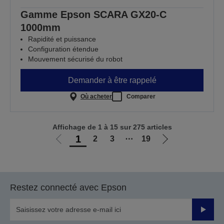
Gamme Epson SCARA GX20-C
1000mm
Rapidité et puissance
Configuration étendue
Mouvement sécurisé du robot
Demander à être rappelé
Où acheter
Comparer
Affichage de 1 à 15 sur 275 articles
1
2
3
⋯
19
Aller
Aller
à
à
la
la
page
page
Restez connecté avec Epson
précédente
suivante
Valider