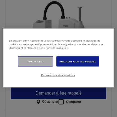
En cliquant sur « Accepter tous les cookies », vous acceptez le stockage de
cookies sur votre appareil pour améliorer la navigation sur le site, analyser son
utilisation et contribuer à nos efforts de marketing.
Tout refuser
Autoriser tous les cookies
Epson SCARA T6-B602S
Manœuvre des charges utiles allant jusqu’à 6 kg
Paramètres des cookies
Portée de 600 mm (longueur de bras)
Contrôleur intégré
Demander à être rappelé
Où acheter
Comparer