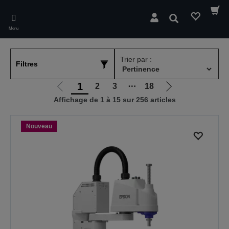
Skip
to
Rechercher
main
Menu
content
Trier par :
Filtres
1
2
3
⋯
18
Aller
Aller
Affichage de 1 à 15 sur 256 articles
à
à
la
la
page
page
Nouveau
précédente
suivante