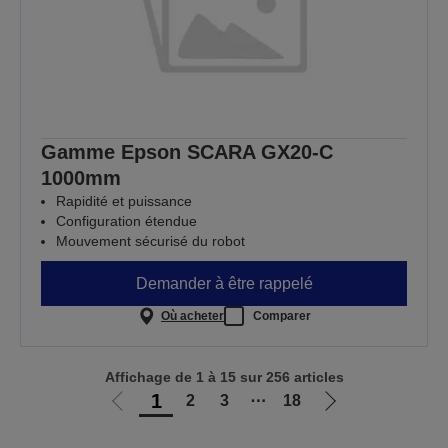
Gamme Epson SCARA GX20-C
1000mm
Rapidité et puissance
Configuration étendue
Mouvement sécurisé du robot
Demander à être rappelé
Où acheter
Comparer
Affichage de 1 à 15 sur 256 articles
1
2
3
⋯
18
Aller
Aller
à
à