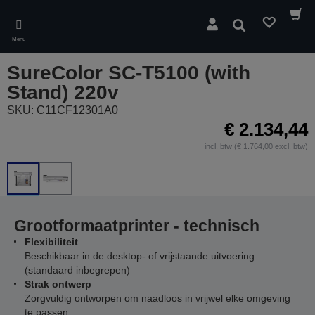
Skip
to
Zoeken
main
Menu
content
SureColor SC-T5100 (with
Stand) 220v
SKU: C11CF12301A0
€ 2.134,44
incl. btw (€ 1.764,00 excl. btw)
Grootformaatprinter - technisch
Flexibiliteit
Beschikbaar in de desktop- of vrijstaande uitvoering
(standaard inbegrepen)
Strak ontwerp
Zorgvuldig ontworpen om naadloos in vrijwel elke omgeving
te passen