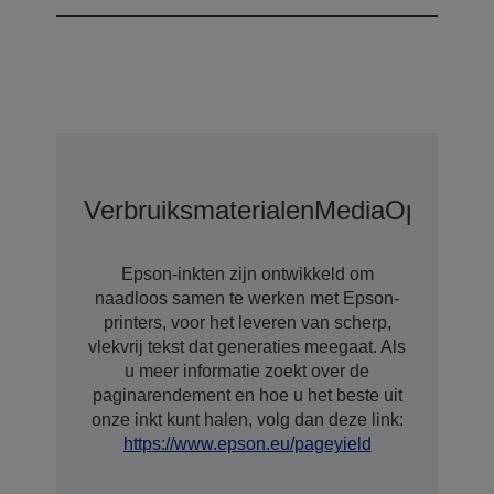
Verbruiksmaterialen
Media
Opties
Op
Epson-inkten zijn ontwikkeld om
naadloos samen te werken met Epson-
printers, voor het leveren van scherp,
vlekvrij tekst dat generaties meegaat. Als
u meer informatie zoekt over de
paginarendement en hoe u het beste uit
onze inkt kunt halen, volg dan deze link:
https://www.epson.eu/pageyield