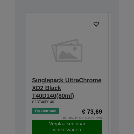
Singlepack UltraChrome
Single
XD2 Black
XD2 Bl
T40D140(80ml)
T40C1
C13T40D140
C13T40C1
€ 73,69
Op voorraad
Op voorr
incl. btw (€ 60,90 excl. btw)
Verplaatsen naar
V
winkelwagen