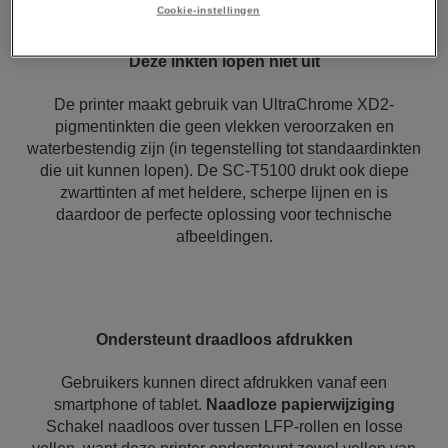
Cookie-instellingen
Deze inkten lopen niet uit
De printer maakt gebruik van UltraChrome XD2-
pigmentinkten die geen vlekken veroorzaken en
waterbestendig zijn (in tegenstelling tot standaardinkten
die uit kunnen lopen). De SC-T5100 drukt ook diepe
zwarttinten af met heldere, scherpe lijnen en is
daardoor de perfecte oplossing voor technische
afbeeldingen.
Ondersteunt draadloos afdrukken
Gebruikers kunnen direct afdrukken vanaf een
smartphone of tablet.
Naadloze papierwijziging
Schakel naadloos over tussen LFP-rollen en losse