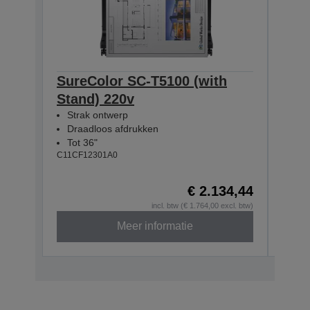
SureColor SC-T5100 (with
Sur
Stand) 220v
(Opt
Strak ontwerp
Des
Draadloos afdrukken
inb
Tot 36"
Dra
C11CF12301A0
Tot
C11CF
€ 2.134,44
incl. btw (€ 1.764,00 excl. btw)
Meer informatie