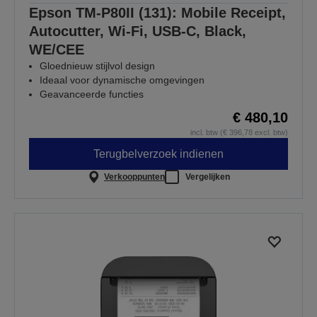
Epson TM-P80II (131): Mobile Receipt,
Autocutter, Wi-Fi, USB-C, Black,
WE/CEE
Gloednieuw stijlvol design
Ideaal voor dynamische omgevingen
Geavanceerde functies
€ 480,10
incl. btw (€ 396,78 excl. btw)
Terugbelverzoek indienen
Verkooppunten
Vergelijken