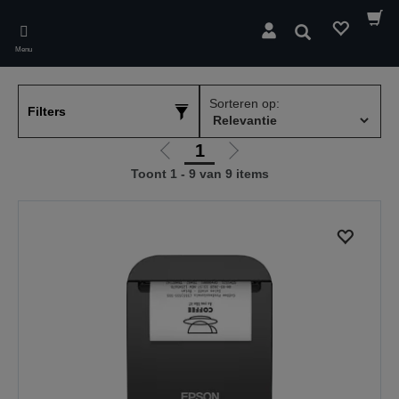
Skip
to
Zoeken
main
Menu
content
Sorteren op:
Filters
1
Ga
Ga
Toont 1 - 9 van 9 items
naar
naar
vorige
de
pagina
volgende
pagina