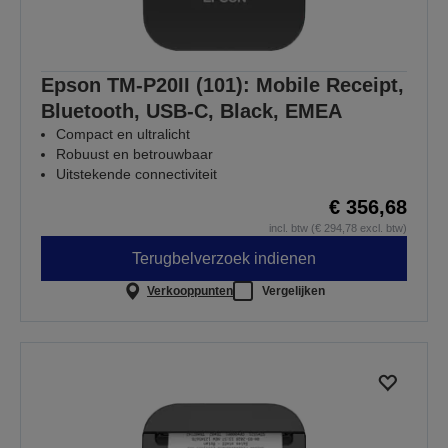
Epson TM-P20II (101): Mobile Receipt,
Bluetooth, USB-C, Black, EMEA
Compact en ultralicht
Robuust en betrouwbaar
Uitstekende connectiviteit
€ 356,68
incl. btw (€ 294,78 excl. btw)
Terugbelverzoek indienen
Verkooppunten
Vergelijken