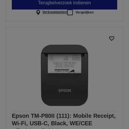
Terugbelverzoek indienen
Verkooppunten
Vergelijken
Epson TM-P80II (111): Mobile Receipt,
Wi-Fi, USB-C, Black, WE/CEE