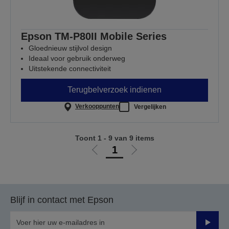
Epson TM-P80II Mobile Series
Gloednieuw stijlvol design
Ideaal voor gebruik onderweg
Uitstekende connectiviteit
Terugbelverzoek indienen
Verkooppunten
Vergelijken
Toont 1 - 9 van 9 items
1
Ga
Ga
naar
naar
vorige
de
pagina
volgende
Blijf in contact met Epson
pagina
Verze