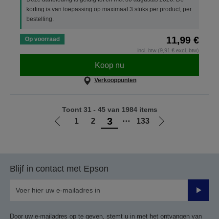
korting is van toepassing op maximaal 3 stuks per product, per
bestelling.
11,99 €
Op voorraad
incl. btw (9,91 € excl. btw)
Koop nu
Verkooppunten
Toont 31 - 45 van 1984 items
3
1
2
⋯
133
Ga
Ga
naar
naar
vorige
de
pagina
volgende
Blijf in contact met Epson
pagina
Verze
Door uw e-mailadres op te geven, stemt u in met het ontvangen van