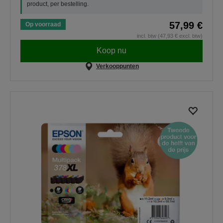
product, per bestelling.
57,99 €
Op voorraad
incl. btw (47,93 € excl. btw)
Koop nu
Verkooppunten