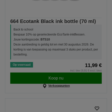
664 Ecotank Black ink bottle (70 ml)
Back to school
Bespaar 10% op geselecteerde EcoTank-inktflessen.
Jouw kortingscode:
BTS10
Deze aanbieding is geldig tot en met 30 augustus 2026. De
korting is van toepassing op maximaal 3 stuks per product, per
bestelling.
11,99 €
Op voorraad
incl. btw (9,91 € excl. btw)
Koop nu
Verkooppunten