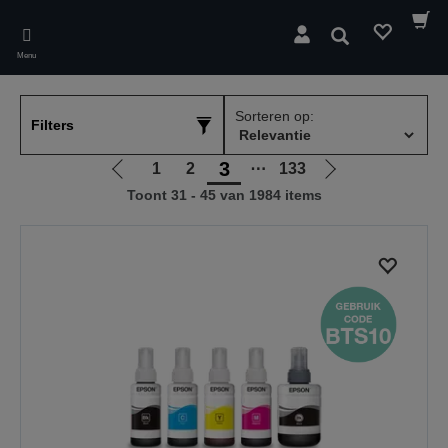
Skip
to
Zoeken
main
Menu
content
Sorteren op:
Filters
3
1
2
⋯
133
Ga
Ga
Toont 31 - 45 van 1984 items
naar
naar
vorige
de
pagina
volgende
pagina