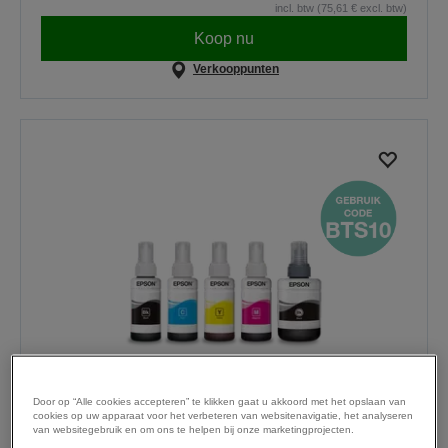
incl. btw (75,61 € excl. btw)
Koop nu
Verkooppunten
Door op “Alle cookies accepteren” te klikken gaat u akkoord met het opslaan van
cookies op uw apparaat voor het verbeteren van websitenavigatie, het analyseren
664 Ecotank Cyan ink bottle (70 ml)
van websitegebruik en om ons te helpen bij onze marketingprojecten.