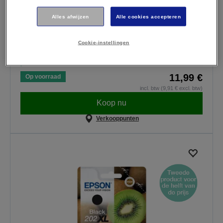
Back to school
Bespaar 10% op geselecteerde EcoTank-inktflessen.
Alles afwijzen
Alle cookies accepteren
Jouw kortingscode:
BTS10
Deze aanbieding is geldig tot en met 30 augustus 2026. De
Cookie-instellingen
korting is van toepassing op maximaal 3 stuks per product, per
bestelling.
11,99 €
Op voorraad
incl. btw (9,91 € excl. btw)
Koop nu
Verkooppunten