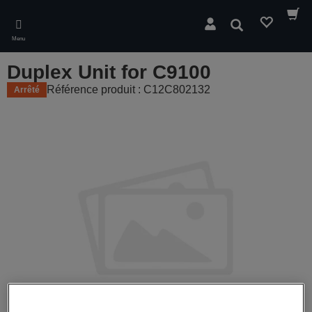
Skip
to
Rechercher
main
Menu
content
Duplex Unit for C9100
Référence produit : C12C802132
Arrêté