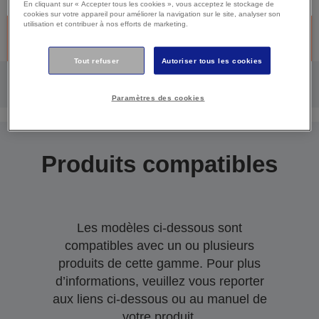
En cliquant sur « Accepter tous les cookies », vous acceptez le stockage de
cookies sur votre appareil pour améliorer la navigation sur le site, analyser son
utilisation et contribuer à nos efforts de marketing.
Produit discontinué -Désolé, ce produit n’est plus disponible.
Cliquez ci-dessous pour continuer à bénéficier du support.
Tout refuser
Autoriser tous les cookies
Paramètres des cookies
Produits compatibles
Les modèles ci-dessous sont
compatibles avec un ou plusieurs
produits de cette gamme. Pour plus
d’informations, veuillez vous reporter
aux liens ci-dessous ou au manuel de
votre produit.