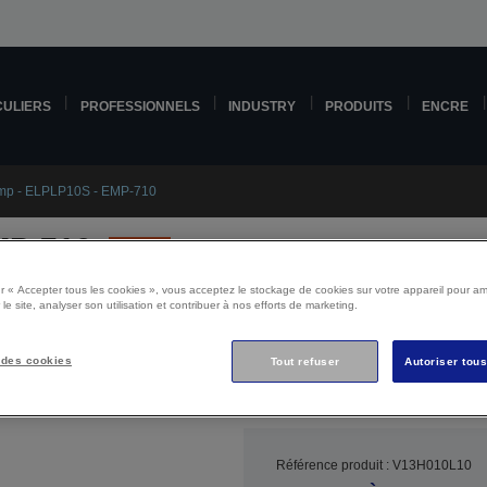
CULIERS
PROFESSIONNELS
INDUSTRY
PRODUITS
ENCRE
mp - ELPLP10S - EMP-710
MP-710
Arrêté
r « Accepter tous les cookies », vous acceptez le stockage de cookies sur votre appareil pour amé
 le site, analyser son utilisation et contribuer à nos efforts de marketing.
 des cookies
Tout refuser
Autoriser tou
olé, ce produit n’est plus disponible. Cliquez ci-dessous pour continuer
Référence produit : V13H010L10