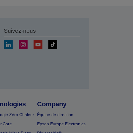
Suivez-nous
r
nologies
Company
ogie Zéro Chaleur
Équipe de direction
onCore
Epson Europe Electronics
ogie Micro Piezo
Digigraphie®