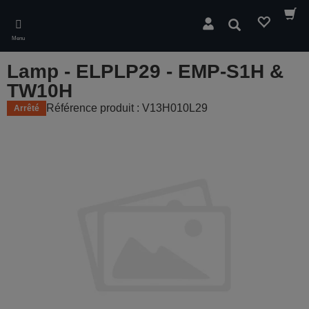
Skip
to
Rechercher
main
Menu
content
Lamp - ELPLP29 - EMP-S1H &
TW10H
Référence produit : V13H010L29
Arrêté