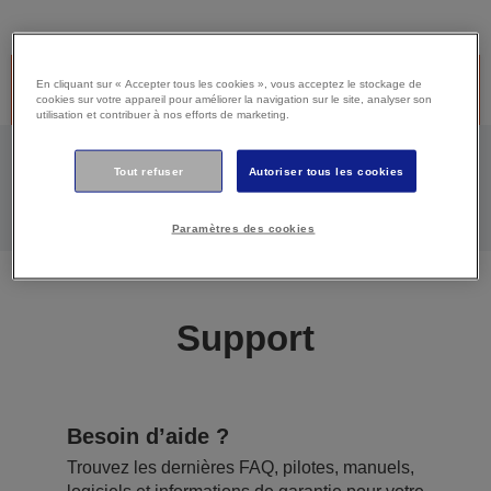
Produit discontinué -Désolé, ce produit n’est plus disponible.
En cliquant sur « Accepter tous les cookies », vous acceptez le stockage de
Cliquez ci-dessous pour continuer à bénéficier du support.
cookies sur votre appareil pour améliorer la navigation sur le site, analyser son
utilisation et contribuer à nos efforts de marketing.
Tout refuser
Autoriser tous les cookies
ALLER À LA PAGE DE SUPPORT DE CE
PRODUIT
Paramètres des cookies
Support
Besoin d’aide ?
Trouvez les dernières FAQ, pilotes, manuels,