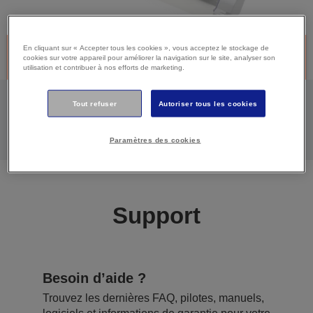
En cliquant sur « Accepter tous les cookies », vous acceptez le stockage de
Produit discontinué -Désolé, ce produit n’est plus disponible.
cookies sur votre appareil pour améliorer la navigation sur le site, analyser son
Cliquez ci-dessous pour continuer à bénéficier du support.
utilisation et contribuer à nos efforts de marketing.
Tout refuser
Autoriser tous les cookies
ALLER À LA PAGE DE SUPPORT DE CE
PRODUIT
Paramètres des cookies
Support
Besoin d’aide ?
Trouvez les dernières FAQ, pilotes, manuels,