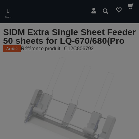
Skip
to
Rechercher
main
Menu
content
SIDM Extra Single Sheet Feeder
50 sheets for LQ-670/680(Pro
Référence produit : C12C806792
Arrêté