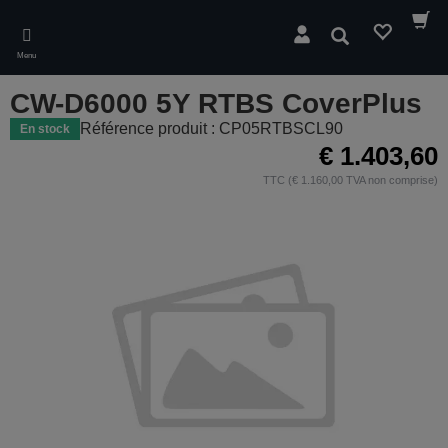
Skip
to
Rechercher
main
Menu
content
CW-D6000 5Y RTBS CoverPlus
Référence produit : CP05RTBSCL90
En stock
€ 1.403,60
TTC (€ 1.160,00 TVA non comprise)