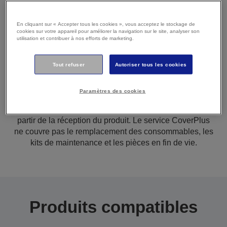
Présentation générale
En cliquant sur « Accepter tous les cookies », vous acceptez le stockage de
cookies sur votre appareil pour améliorer la navigation sur le site, analyser son
utilisation et contribuer à nos efforts de marketing.
Tout refuser
Autoriser tous les cookies
05 ans de service CoverPlus avec retour en atelier. Si
votre produit présente un dysfonctionnement, retournez-
Paramètres des cookies
le dans un Centre de service agréé Epson. L’objectif du
délai de traitement du retour est de 5 jours ouvrables à
partir de la réception du produit. Le service CoverPlus
ne couvre pas le remplacement des consommables, les
kits de maintenance et les pièces en fin de vie.
Produits compatibles