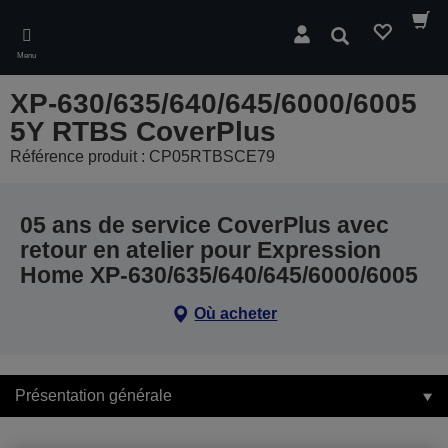
Skip
to
Rechercher
main
Menu
content
XP-630/635/640/645/6000/6005
5Y RTBS CoverPlus
Référence produit : CP05RTBSCE79
05 ans de service CoverPlus avec
retour en atelier pour Expression
Home XP-630/635/640/645/6000/6005
Où acheter
Présentation générale