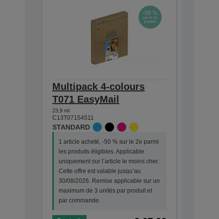
Multipack 4-colours
Single
T071 EasyMail
DURABr
23,9 ml
7,4 ml
C13T07154511
C13T07114
STANDARD
STANDA
1 article acheté, -50 % sur le 2e parmi
1 article
les produits éligibles. Applicable
les produi
uniquement sur l’article le moins cher.
uniquemen
Cette offre est valable jusqu’au
Cette off
30/08/2026. Remise applicable sur un
30/08/202
maximum de 3 unités par produit et
maximum d
par commande.
par com