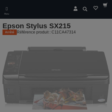
Skip
to
Rechercher
main
Menu
content
Epson Stylus SX215
Référence produit : C11CA47314
Arrêté