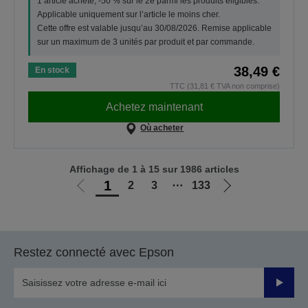
1 article acheté, -50 % sur le 2e parmi les produits éligibles.
Applicable uniquement sur l’article le moins cher.
Cette offre est valable jusqu’au 30/08/2026. Remise applicable
sur un maximum de 3 unités par produit et par commande.
38,49 €
En stock
TTC (31,81 € TVA non comprise)
Achetez maintenant
Où acheter
Affichage de 1 à 15 sur 1986 articles
1
2
3
⋯
133
Aller
Aller
à
à
la
la
page
page
Restez connecté avec Epson
précédente
suivante
Valider