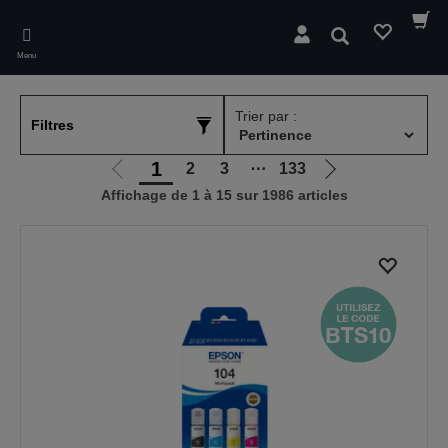
Skip
to
Rechercher
main
Menu
content
Trier par :
Filtres
1
2
3
⋯
133
Aller
Aller
Affichage de 1 à 15 sur 1986 articles
à
à
la
la
page
page
précédente
suivante