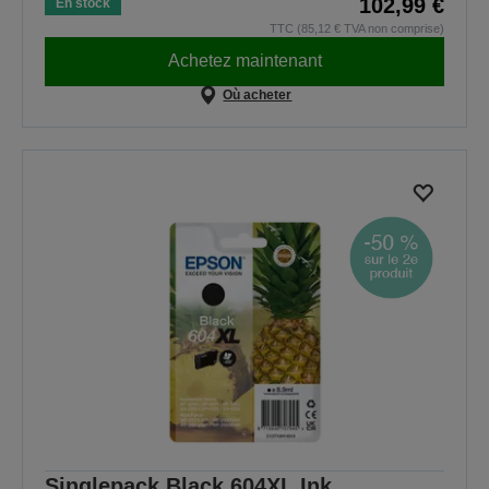
102,99 €
En stock
TTC (85,12 € TVA non comprise)
Achetez maintenant
Où acheter
Singlepack Black 604XL Ink