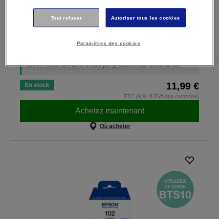
Rentrée Scolaire
Tout refuser
Autoriser tous les cookies
Économisez 10 % sur une sélection de bouteilles d’encre
EcoTank.
Paramètres des cookies
Votre code promotionnel :
BTS10
Cette offre est valable jusqu’au 30/08/2026. Remise applicable
sur un maximum de 3 unités par produit et par commande.
11,99 €
En stock
TTC (9,91 € TVA non comprise)
Achetez maintenant
Où acheter