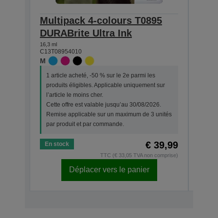
Multipack 4-colours T0895
Sin
DURABrite Ultra Ink
DURA
16,3 ml
5,8 ml
C13T08954010
C13T0
M
M
1 article acheté, -50 % sur le 2e parmi les
1 art
produits éligibles. Applicable uniquement sur
prod
l’article le moins cher.
l’art
Cette offre est valable jusqu’au 30/08/2026.
Cette
Remise applicable sur un maximum de 3 unités
Remi
par produit et par commande.
par 
€ 39,99
En stock
En s
TTC (€ 33,05 TVA non comprise)
Déplacer vers le panier