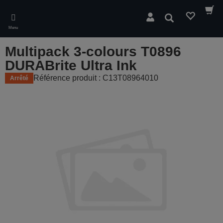
Skip
to
Rechercher
main
Menu
content
Multipack 3-colours T0896
DURABrite Ultra Ink
Référence produit : C13T08964010
Arrêté