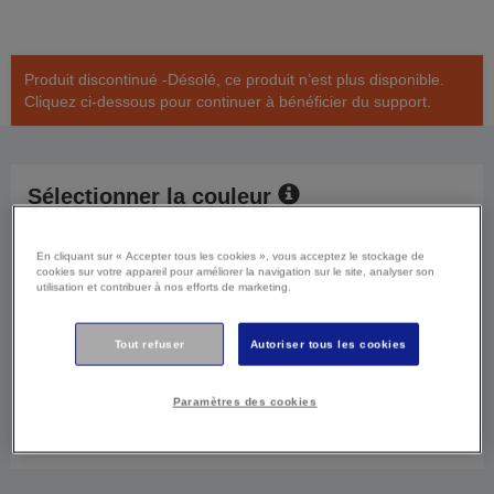
Produit discontinué -Désolé, ce produit n’est plus disponible.
Cliquez ci-dessous pour continuer à bénéficier du support.
Sélectionner la couleur
Noir
Cyan
Magenta
En cliquant sur « Accepter tous les cookies », vous acceptez le stockage de
cookies sur votre appareil pour améliorer la navigation sur le site, analyser son
utilisation et contribuer à nos efforts de marketing.
Jaune
Multipack
Tout refuser
Autoriser tous les cookies
Sélectionner l'emballage
Paramètres des cookies
Standard