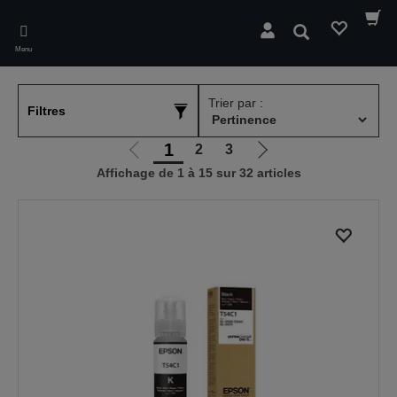
Skip
to
Rechercher
main
Menu
content
Trier par :
Filtres
1
2
3
Aller
Aller
Affichage de 1 à 15 sur 32 articles
à
à
la
la
page
page
précédente
suivante