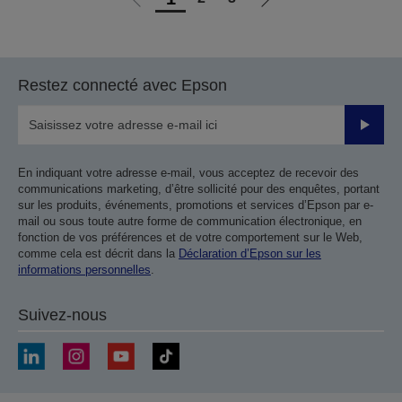
Aller
Aller
à
à
la
la
page
page
Restez connecté avec Epson
précédente
suivante
Valider
En indiquant votre adresse e-mail, vous acceptez de recevoir des
communications marketing, d’être sollicité pour des enquêtes, portant
sur les produits, événements, promotions et services d’Epson par e-
mail ou sous toute autre forme de communication électronique, en
fonction de vos préférences et de votre comportement sur le Web,
comme cela est décrit dans la
Déclaration d’Epson sur les
informations personnelles
.
Suivez-nous