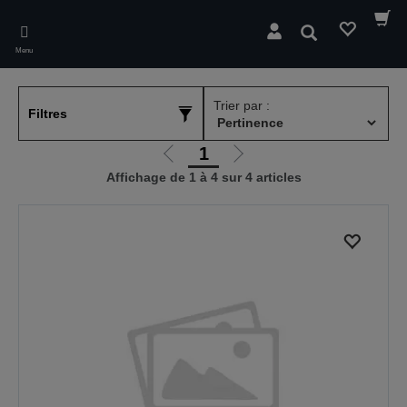
Skip
to
Rechercher
main
Menu
content
Trier par :
Filtres
1
Aller
Aller
Affichage de 1 à 4 sur 4 articles
à
à
la
la
page
page
précédente
suivante