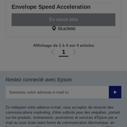
Envelope Speed Acceleration
En savoir plus
Où acheter
Affichage de 1 à 4 sur 4 articles
1
Aller
Aller
à
à
la
la
page
page
Restez connecté avec Epson
précédente
suivante
Valider
En indiquant votre adresse e-mail, vous acceptez de recevoir des
communications marketing, d’être sollicité pour des enquêtes, portant
sur les produits, événements, promotions et services d’Epson par e-
mail ou sous toute autre forme de communication électronique, en