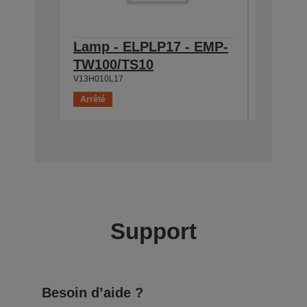
Lamp - ELPLP17 - EMP-
Ceilin
V12H003C
TW100/TS10
V13H010L17
Arrêté
Arrêté
Support
Besoin d’aide ?