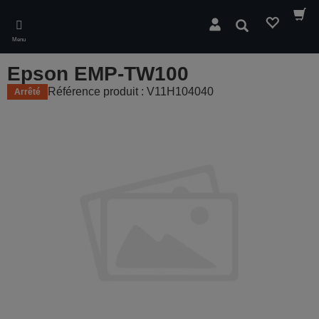
Skip
to
Rechercher
main
Menu
content
Epson EMP-TW100
Référence produit : V11H104040
Arrêté